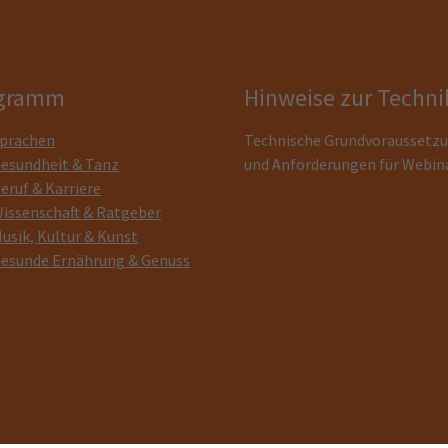
gramm
Hinweise zur Techni
prachen
Technische Grundvoraussetz
esundheit & Tanz
und Anforderungen für Webin
eruf & Karriere
issenschaft & Ratgeber
usik, Kultur & Kunst
esunde Ernährung & Genuss