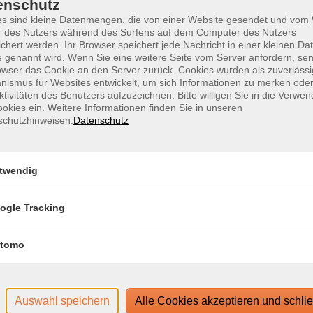
enschutz
Star
es sind kleine Datenmengen, die von einer Website gesendet und vo
r des Nutzers während des Surfens auf dem Computer des Nutzers
Mi. 
chert werden. Ihr Browser speichert jede Nachricht in einer kleinen Dat
19:0
 genannt wird. Wenn Sie eine weitere Seite vom Server anfordern, se
owser das Cookie an den Server zurück. Cookies wurden als zuverlässi
1 T
ismus für Websites entwickelt, um sich Informationen zu merken oder
eft die Kunst des sicheren Briefverschlusses mit besonders
ktivitäten des Benutzers aufzuzeichnen. Bitte willigen Sie in die Verwe
en aus vergangenen Jahrhunderten. Anhand historischer
Doz
okies ein. Weitere Informationen finden Sie in unseren
schutzhinweisen.
Datenschutz
r“, die Geschick und Kreativität verbinden. Mit Schneiden,
Juli
ndigere Sicherungsmethoden des Letterlockings praktische
twendig
ind hilfreich aber keine Voraussetzung – Schreibtischlampe
ogle Tracking
terial: einige Seiten Din A4- und Din A3-Papier
tomo
 Flüssigklebstoff oder Express Holzleim, bunte Papierreste,
ll, kleiner Schlitzschraubenzieher, dicke spitze Nadel oder
n Falzbein sowie ausgestanzte Papierkreise, Siegelwachs
Auswahl speichern
Alle Cookies akzeptieren und schli