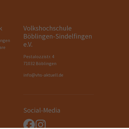
k
Volkshochschule
Böblingen-Sindelfingen
ungen
e.V.
are
Pestalozzistr. 4
71032 Böblingen
info@vhs-aktuell.de
Social-Media