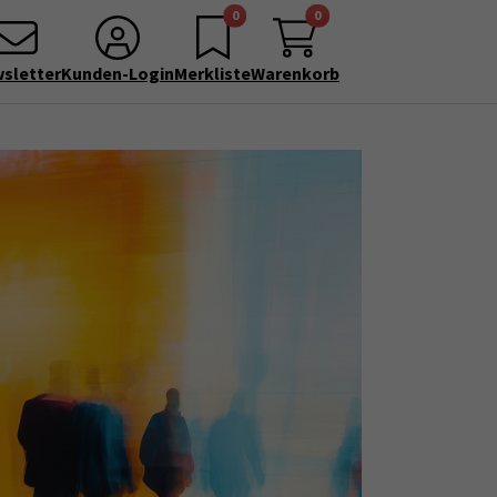
0
0
sletter
Kunden-Login
Merkliste
Warenkorb