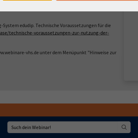
m Login-Leitfaden finden Sie in Ihrer
g-System edudip. Technische Voraussetzungen für die
ase/technische-voraussetzungen-zur-nutzung-der-
www.webinare-vhs.de unter dem Menüpunkt "Hinweise zur