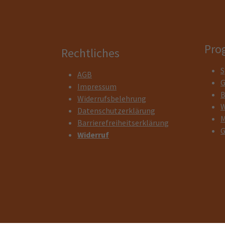
Pro
Rechtliches
S
AGB
G
Impressum
B
Widerrufsbelehrung
W
Datenschutzerklärung
M
Barrierefreiheitserklärung
G
Widerruf