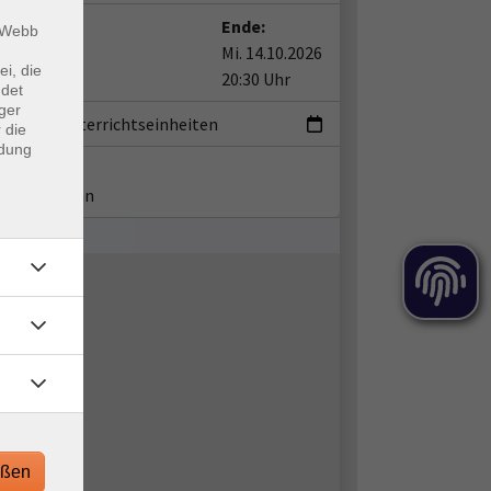
t:
Ende:
m Webb
14.10.2026
Mi. 14.10.2026
ei, die
0 Uhr
20:30 Uhr
ndet
ger
ermin
|
2 Unterrichtseinheiten
 die
ndung
ent*in:
a Silbermann
eßen