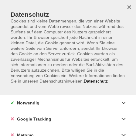
Skip to main content
Skip to page footer
×
Datenschutz
Cookies sind kleine Datenmengen, die von einer Website
gesendet und vom Webb rowser des Nutzers während des
Surfens auf dem Computer des Nutzers gespeichert
werden. Ihr Browser speichert jede Nachricht in einer
kleinen Datei, die Cookie genannt wird. Wenn Sie eine
weitere Seite vom Server anfordern, sendet Ihr Browser
Neugriechisch A2
das Cookie an den Server zurück. Cookies wurden als
zuverlässiger Mechanismus für Websites entwickelt, um
ab Lektion 3
sich Informationen zu merken oder die Surf-Aktivitäten des
Für Teilnehmende mit Vorkenntnissen.
Benutzers aufzuzeichnen. Bitte willigen Sie in die
Verwendung von Cookies ein. Weitere Informationen finden
Sie in unseren Datenschutzhinweisen.
Datenschutz
Können Sie schon ein wenig Griechisch sprechen, zum
Beispiel Einladungen verstehen und darauf reagieren,
Körperteile benennen und über die Gesundheit
Notwendig
sprechen?
Dann können Sie in einer kleinen Gruppe online mit der
Google Tracking
muttersprachlichen Dozentin und den anderen
Teilnehmenden sprechen und Ihr Griechisch
Matomo