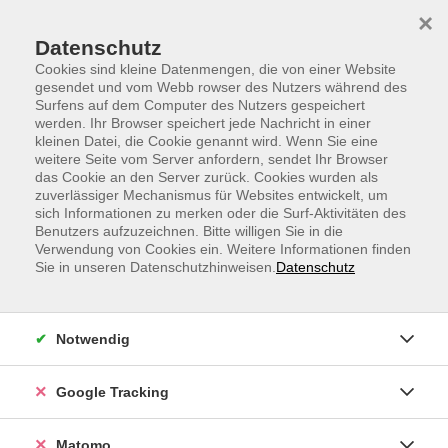
Skip to main content
Skip to page footer
×
Datenschutz
Cookies sind kleine Datenmengen, die von einer Website
gesendet und vom Webb rowser des Nutzers während des
Surfens auf dem Computer des Nutzers gespeichert
werden. Ihr Browser speichert jede Nachricht in einer
kleinen Datei, die Cookie genannt wird. Wenn Sie eine
weitere Seite vom Server anfordern, sendet Ihr Browser
Neugriechisch B1
das Cookie an den Server zurück. Cookies wurden als
zuverlässiger Mechanismus für Websites entwickelt, um
ab Lektion 5
sich Informationen zu merken oder die Surf-Aktivitäten des
Für Teilnehmende mit Vorkenntnissen.
Benutzers aufzuzeichnen. Bitte willigen Sie in die
Verwendung von Cookies ein. Weitere Informationen finden
Sie in unseren Datenschutzhinweisen.
Datenschutz
Können Sie schon ein wenig Griechisch sprechen, zum
Beispiel in einfachen Sätzen von Ihrer Familie und
Ihrem Leben und ihren Plänen erzählen und im Hotel
Notwendig
einchecken, wenn Ihr Gesprächspartner Sie
unterstützt? Dann können Sie in einer kleinen Gruppe
online mit der muttersprachlichen Dozentin und den
Google Tracking
anderen Teilnehmenden sprechen und Ihr Griechisch
verbessern. Sie beschäftigen sich mit ganz praktischen
Matomo