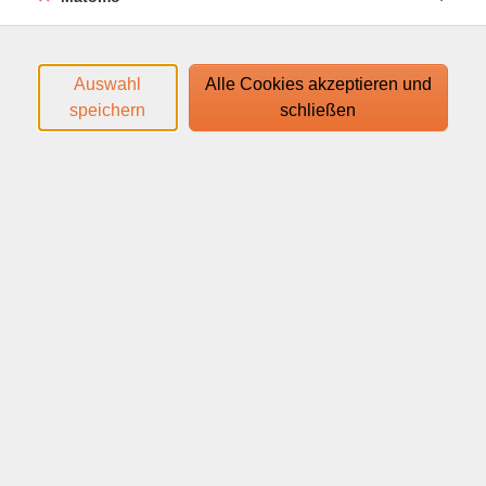
Themen wie Wegbeschreibungen, öffentlichen
Verkehrsmitteln und Restaurantbesuchen.
Auswahl
Alle Cookies akzeptieren und
speichern
schließen
Es wird das Lehrbuch "Ellinika B" ab Lektion 5
verwendet
Den Zugangslink zum Webinar und den Link zum
Login-Leitfaden finden Sie in der Anmeldebestätigung.
Ihr Webinar läuft mit dem Video-Conferencing-System
alfaview®. Technische Voraussetzungen für die
Teilnahme:
support.alfaview.com/de/first-
steps/getting-started/system-and-network-
requirements/
Neben Ihrem Rechner oder mobilem Endgerät
benötigen Sie ein Headset mit Mikrofon sowie eine
Webcam. Wir empfehlen, eine Internetverbindung von