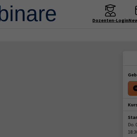
Dozenten-Login
New
Geb
Kur
Star
Do. 
18:3