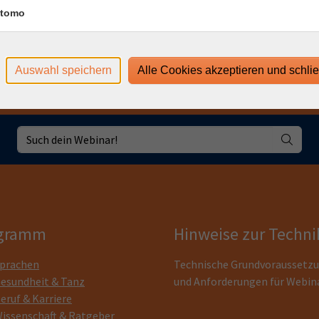
tomo
Auswahl speichern
Alle Cookies akzeptieren und schli
gramm
Hinweise zur Techni
prachen
Technische Grundvoraussetz
esundheit & Tanz
und Anforderungen für Webin
eruf & Karriere
issenschaft & Ratgeber