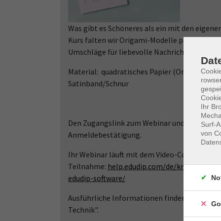
Was gibt es Schöneres als ein mit den eigene
Kurs falten wir Origami-Modelle passend zum
Umschläge für liebevolle Nachrichten. Freut e
Dat
Material: quadratisches Papier (Origamipapier
Cooki
rowse
Satinband/Schnur
gespei
Cookie
Ihr Br
Mechan
Den Zugangslink zum Webinar und den Link zu
Surf-A
von Co
Anmeldebestätigung.
Daten
Ihr Webinar läuft mit dem Video-Conferencin
Teilnahme:
help.edudip.com/de/knowledge-b
edudip-software/
No
Ausführliche Informationen finden Sie auf 
Go
Technik".