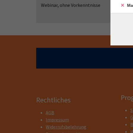
Webinar, ohne Vorkenntnisse
Ma
Pro
Rechtliches
S
AGB
G
Impressum
B
Widerrufsbelehrung
W