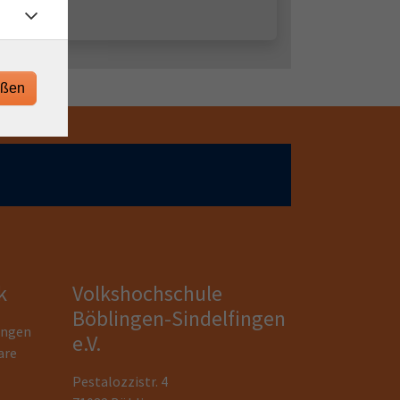
eßen
k
Volkshochschule
Böblingen-Sindelfingen
ungen
e.V.
are
Pestalozzistr. 4