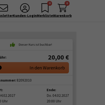
0
0
sletter
Kunden-Login
Merkliste
Warenkorb
20,00
€
ühr:
In den Warenkorb
snummer:
82092010
t:
Ende:
04.02.2027
Do. 04.02.2027
0 Uhr
20:00 Uhr