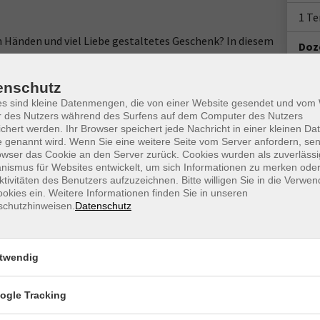
1 T
n Händen und viel Liebe gestaltetes Geschenk? In diesem
Doz
 Valentinstag, Papierherzen, Schachteln und kleine
uch auf einen kreativen Abend mit viel Inspiration.
enschutz
 15 x 15 cm bzw. 7,5 x 7,5 cm, einfarbig, gemustert),
es sind kleine Datenmengen, die von einer Website gesendet und vo
r des Nutzers während des Surfens auf dem Computer des Nutzers
chert werden. Ihr Browser speichert jede Nachricht in einer kleinen Dat
 genannt wird. Wenn Sie eine weitere Seite vom Server anfordern, se
owser das Cookie an den Server zurück. Cookies wurden als zuverlässi
ismus für Websites entwickelt, um sich Informationen zu merken oder
m Login-Leitfaden finden Sie in Ihrer
ktivitäten des Benutzers aufzuzeichnen. Bitte willigen Sie in die Verwe
okies ein. Weitere Informationen finden Sie in unseren
schutzhinweisen.
Datenschutz
g-System edudip. Technische Voraussetzungen für die
ase/technische-voraussetzungen-zur-nutzung-der-
twendig
www.webinare-vhs.de unter dem Menüpunkt "Hinweise zur
ogle Tracking