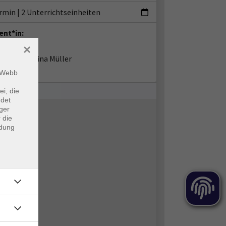
ermin
|
2 Unterrichtseinheiten
ent*in:
×
Kristina Müller
m Webb
ei, die
ndet
ger
 die
ndung