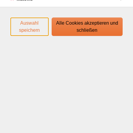
die Mitte, den Rücken, Schulter, Arme und Füße.
Den Zugangslink zum Webinar und den Link zum
Login-Leitfaden finden Sie in Ihrer
Auswahl
Alle Cookies akzeptieren und
Anmeldebestätigung.
speichern
schließen
Ihr Webinar läuft mit dem Video-Conferencing-System
edudip. Technische Voraussetzungen für die Teilnahme:
help.edudip.com/de/knowledge-base/technische-
voraussetzungen-zur-nutzung-der-edudip-software/
Ausführliche Informationen finden Sie auf
www.webinare-vhs.de unter dem Menüpunkt "Hinweise
zur Technik".
Webinar