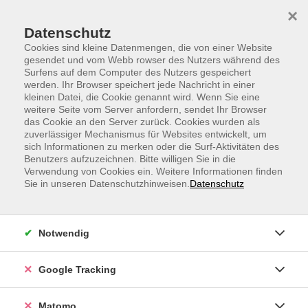
Skip to main content
Skip to page footer
×
Datenschutz
Cookies sind kleine Datenmengen, die von einer Website
gesendet und vom Webb rowser des Nutzers während des
Surfens auf dem Computer des Nutzers gespeichert
werden. Ihr Browser speichert jede Nachricht in einer
kleinen Datei, die Cookie genannt wird. Wenn Sie eine
weitere Seite vom Server anfordern, sendet Ihr Browser
Pilates auf dem Stuhl
das Cookie an den Server zurück. Cookies wurden als
zuverlässiger Mechanismus für Websites entwickelt, um
Pilates auf dem Stuhl ist sowohl für ältere Menschen
sich Informationen zu merken oder die Surf-Aktivitäten des
als auch für Menschen die im Homeoffice tätig sind
Benutzers aufzuzeichnen. Bitte willigen Sie in die
Verwendung von Cookies ein. Weitere Informationen finden
geeignet.
Sie in unseren Datenschutzhinweisen.
Datenschutz
Die besten Pilates Übungen auf dem Stuhl, die Du auch
von zu Hause aus mit turnen kannst.
Notwendig
Besonders geeignet für alle Personen, die nicht so
gerne auf der Matte und / oder auf dem Rücken liegen.
Google Tracking
Die Pilates Einheit auf dem Stuhl mobilisiert, kräftigt
Matomo