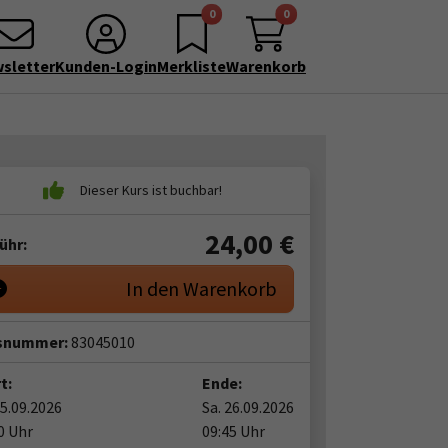
0
0
sletter
Kunden-Login
Merkliste
Warenkorb
24,00
€
ühr:
In den Warenkorb
snummer:
83045010
t:
Ende:
05.09.2026
Sa. 26.09.2026
0 Uhr
09:45 Uhr