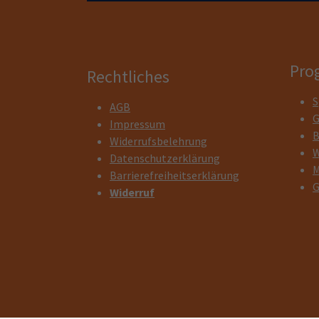
Pro
Rechtliches
S
AGB
G
Impressum
B
Widerrufsbelehrung
W
Datenschutzerklärung
M
Barrierefreiheitserklärung
G
Widerruf