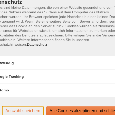
enschutz
es sind kleine Datenmengen, die von einer Website gesendet und vo
r des Nutzers während des Surfens auf dem Computer des Nutzers
chert werden. Ihr Browser speichert jede Nachricht in einer kleinen Dat
 genannt wird. Wenn Sie eine weitere Seite vom Server anfordern, se
owser das Cookie an den Server zurück. Cookies wurden als zuverlässi
ismus für Websites entwickelt, um sich Informationen zu merken oder
ktivitäten des Benutzers aufzuzeichnen. Bitte willigen Sie in die Verwe
m Login-Leitfaden finden Sie in Ihrer
okies ein. Weitere Informationen finden Sie in unseren
schutzhinweisen.
Datenschutz
twendig
g-System edudip. Technische Voraussetzungen für die
ase/technische-voraussetzungen-zur-nutzung-der-
ogle Tracking
www.webinare-vhs.de unter dem Menüpunkt "Hinweise zur
tomo
Auswahl speichern
Alle Cookies akzeptieren und schli