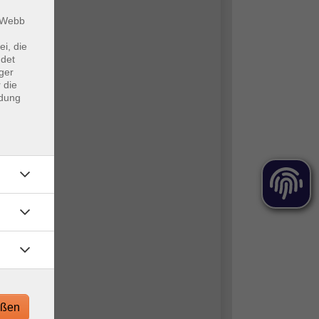
m Webb
ei, die
ndet
ger
 die
ndung
eßen