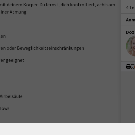
t deinem Körper: Du lernst, dich kontrolliert, achtsam
4 T
einer Atmung.
Anm
Doz
ten
gen oder Beweglichkeitseinschränkungen
ger geeignet
 Wirbelsäule
Flows