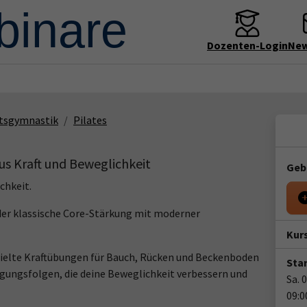
Dozenten-Login
New
tsgymnastik
Pilates
us Kraft und Beweglichkeit
Geb
ichkeit.
 der klassische Core-Stärkung mit moderner
Kur
ezielte Kraftübungen für Bauch, Rücken und Beckenboden
Star
ngsfolgen, die deine Beweglichkeit verbessern und
Sa. 
09:0