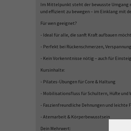
Im Mittelpunkt steht der bewusste Umgang mi
und effizient zu bewegen – im Einklang mit d
Für wen geeignet?
- Ideal für alle, die sanft Kraft aufbauen möch
- Perfekt bei Rückenschmerzen, Verspannun
- Kein Vorkenntnisse nötig – auch für Einstei
Kursinhalte:
- Pilates-Übungen für Core & Haltung
- Mobilisationsfluss für Schultern, Hüfte und
- Faszienfreundliche Dehnungen und leichte 
- Atemarbeit & Körperbewusstsein
Dein Mehrwert: