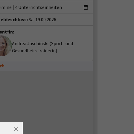
ermine
|
4 Unterrichtseinheiten
eldeschluss:
Sa. 19.09.2026
ent*in:
Andrea Jaschinski
(Sport- und
Gesundheitstrainerin)
×