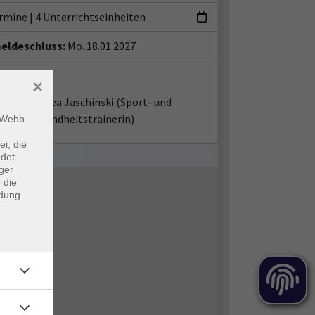
ermine
|
4 Unterrichtseinheiten
eldeschluss:
Mo. 18.01.2027
ent*in:
×
Andrea Jaschinski
(Sport- und
Gesundheitstrainerin)
m Webb
ei, die
ndet
ger
 die
ndung