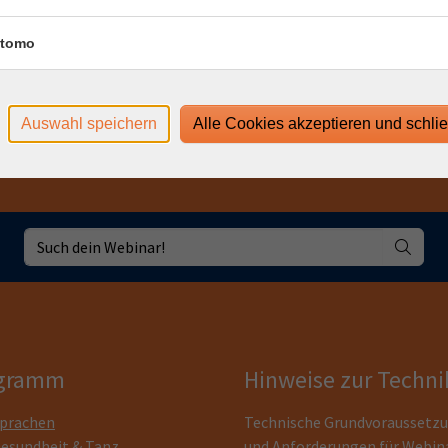
hr
tomo
hr
Auswahl speichern
Alle Cookies akzeptieren und schli
gramm
Hinweise zur Techni
prachen
Technische Grundvoraussetz
esundheit & Tanz
und Anforderungen für Webin