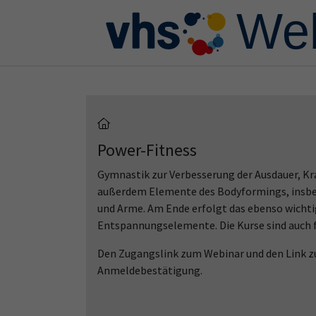
Skip to main content
Skip to page footer
Power-Fitness
Gymnastik zur Verbesserung der Ausdauer, Kr
außerdem Elemente des Bodyformings, insbe
und Arme. Am Ende erfolgt das ebenso wichti
Entspannungselemente. Die Kurse sind auch f
Den Zugangslink zum Webinar und den Link zu
Anmeldebestätigung.