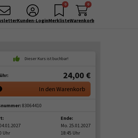
0
0
sletter
Kunden-Login
Merkliste
Warenkorb
24,00
€
ühr:
In den Warenkorb
snummer:
83064410
t:
Ende:
04.01.2027
Mo. 25.01.2027
0 Uhr
18:45 Uhr