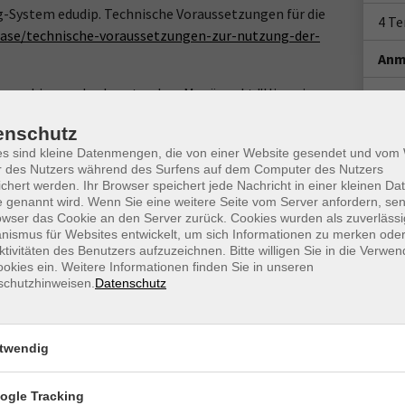
g-System edudip. Technische Voraussetzungen für die
4 T
ase/technische-voraussetzungen-zur-nutzung-der-
Anm
www.webinare-vhs.de unter dem Menüpunkt "Hinweise zur
Doz
enschutz
es sind kleine Datenmengen, die von einer Website gesendet und vo
r des Nutzers während des Surfens auf dem Computer des Nutzers
chert werden. Ihr Browser speichert jede Nachricht in einer kleinen Dat
 genannt wird. Wenn Sie eine weitere Seite vom Server anfordern, se
owser das Cookie an den Server zurück. Cookies wurden als zuverlässi
ismus für Websites entwickelt, um sich Informationen zu merken oder
her
ktivitäten des Benutzers aufzuzeichnen. Bitte willigen Sie in die Verwe
okies ein. Weitere Informationen finden Sie in unseren
schutzhinweisen.
Datenschutz
Ort / Raum
twendig
hr
ogle Tracking
hr