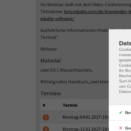
Ihr Webinar läuft mit dem Video-Conferencin
Teilnahme:
help.edudip.com/de/knowledge-b
edudip-software/
Ausführliche Informationen finden Sie auf 
Technik".
Dat
Webinar
Cooki
rowse
Material
gespei
Cookie
zwei 0.5 L Wasserflaschen,
Ihr Br
Mechan
Mittelgroßes Handtuch, zwei kleine Handtüc
Surf-A
von Co
Daten
Termine
#
Termin
No
Montag
•
04.01.2027
•
18:00 - 18:45 U
1
Go
Montag
•
11.01.2027
•
18:00 - 18:45 U
2