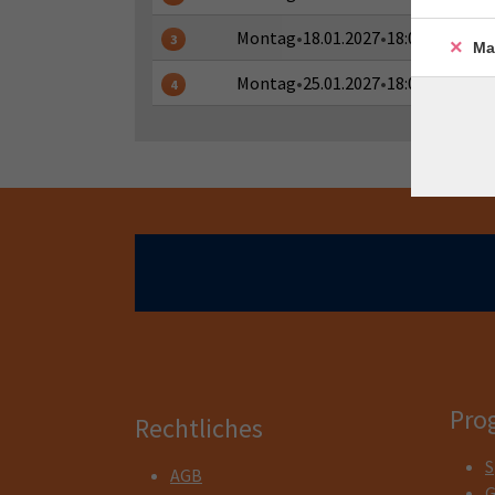
Montag
•
18.01.2027
•
18:00 - 18:45 U
3
Ma
Montag
•
25.01.2027
•
18:00 - 18:45 U
4
Pro
Rechtliches
S
AGB
G