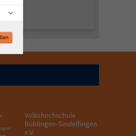
eßen
k
Volkshochschule
Böblingen-Sindelfingen
ungen
e.V.
are