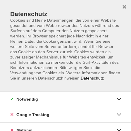
Skip to main content
Skip to page footer
×
Datenschutz
Cookies sind kleine Datenmengen, die von einer Website
gesendet und vom Webb rowser des Nutzers während des
Surfens auf dem Computer des Nutzers gespeichert
werden. Ihr Browser speichert jede Nachricht in einer
kleinen Datei, die Cookie genannt wird. Wenn Sie eine
weitere Seite vom Server anfordern, sendet Ihr Browser
Qi Gong für den Rücken - Sommerspecial
das Cookie an den Server zurück. Cookies wurden als
zuverlässiger Mechanismus für Websites entwickelt, um
Wer kennt das nicht? Nach einem Arbeitstag schmerzt
sich Informationen zu merken oder die Surf-Aktivitäten des
der ganze Rücken. Schultern und Nacken fühlen sich
Benutzers aufzuzeichnen. Bitte willigen Sie in die
Verwendung von Cookies ein. Weitere Informationen finden
an, als wären sie aus Stein. Solche
Sie in unseren Datenschutzhinweisen.
Datenschutz
Muskelverspannungen können Rückenschmerzen
hervorrufen und dauerhafte Schäden an der Wirbelsäule
verursachen. Qi Gong kann diesem Prozess
Notwendig
entgegenwirken. Dieser Kurs ist geeignet für alle (mit
und ohne Qi Gong-Vorkenntnisse).Die Übungen
Google Tracking
aktivieren den Energiefluss, die vitalen Kräfte werden
gesteigert. Das hormonelle System und der
Matomo