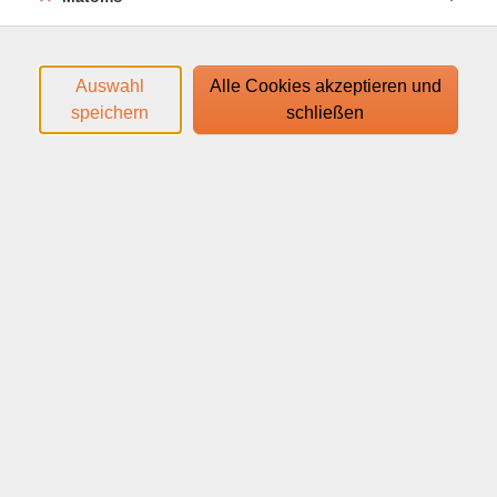
Auswahl
Alle Cookies akzeptieren und
speichern
schließen
Viele Menschen funktionieren nur noch: ständig
erreichbar, innerlich angespannt und dauerhaft im
Gefühl, allem gerecht werden zu müssen. Stress wird
dabei oft zum Dauerzustand – Erholung, Energie und