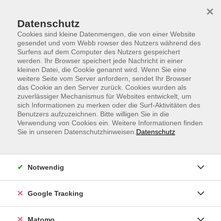
Skip to main content
Skip to page footer
×
Datenschutz
Cookies sind kleine Datenmengen, die von einer Website
gesendet und vom Webb rowser des Nutzers während des
Surfens auf dem Computer des Nutzers gespeichert
werden. Ihr Browser speichert jede Nachricht in einer
kleinen Datei, die Cookie genannt wird. Wenn Sie eine
weitere Seite vom Server anfordern, sendet Ihr Browser
Raus aus dem Dauerstress: Energie,
das Cookie an den Server zurück. Cookies wurden als
zuverlässiger Mechanismus für Websites entwickelt, um
Grenzen und Selbstführung stärken
sich Informationen zu merken oder die Surf-Aktivitäten des
Benutzers aufzuzeichnen. Bitte willigen Sie in die
Verwendung von Cookies ein. Weitere Informationen finden
Sie in unseren Datenschutzhinweisen.
Datenschutz
Notwendig
Google Tracking
Matomo