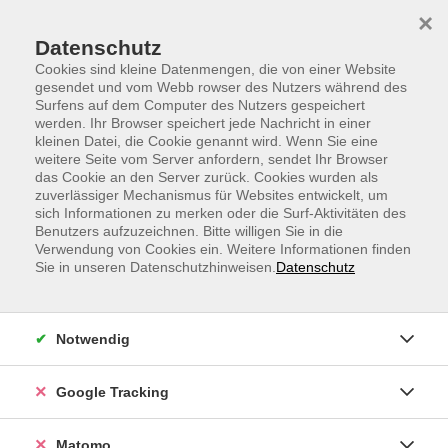
Skip to main content
Skip to page footer
×
Datenschutz
Cookies sind kleine Datenmengen, die von einer Website
gesendet und vom Webb rowser des Nutzers während des
Surfens auf dem Computer des Nutzers gespeichert
werden. Ihr Browser speichert jede Nachricht in einer
kleinen Datei, die Cookie genannt wird. Wenn Sie eine
weitere Seite vom Server anfordern, sendet Ihr Browser
Sanftes Yoga am Abend mit Meditation
das Cookie an den Server zurück. Cookies wurden als
zuverlässiger Mechanismus für Websites entwickelt, um
Sanftes Yoga am Abend ist eine sanfte Form des
sich Informationen zu merken oder die Surf-Aktivitäten des
klassischen Hatha Yoga. Jede Stunde beinhaltet neben
Benutzers aufzuzeichnen. Bitte willigen Sie in die
Verwendung von Cookies ein. Weitere Informationen finden
den Asanas und Pranayama auch eine Meditation und
Sie in unseren Datenschutzhinweisen.
Datenschutz
Savasana. Es wird mit Affirmationen und inneren
Bildern gearbeitet. Durch das Üben mit geschlossenen
Augen bekommt die sanfte Stimme des
Notwendig
Unterrichtenden eine suggestive Wirkung. Beachte
bitte, dass die Übungen nur verbal angeleitet werden
Google Tracking
und du Yoga Grundkenntnisse haben solltest.
Den Zugangslink zum Webinar und den Link zum
Matomo