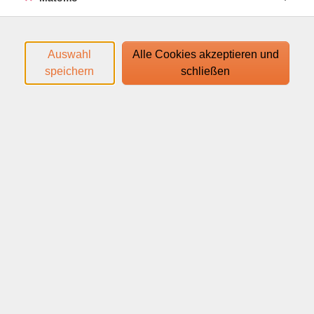
Login-Leitfaden finden Sie in Ihrer
Anmeldebestätigung.
Auswahl
Alle Cookies akzeptieren und
speichern
schließen
Ihr Webinar läuft mit dem Video-Conferencing-System
edudip. Technische Voraussetzungen für die Teilnahme:
help.edudip.com/de/knowledge-base/technische-
voraussetzungen-zur-nutzung-der-edudip-software/
Ausführliche Informationen finden Sie auf
www.webinare-vhs.de unter dem Menüpunkt "Hinweise
zur Technik".
Webinar