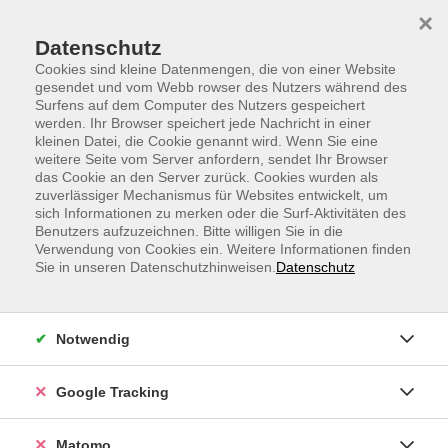
Skip to main content
Skip to page footer
×
Datenschutz
Cookies sind kleine Datenmengen, die von einer Website
gesendet und vom Webb rowser des Nutzers während des
Surfens auf dem Computer des Nutzers gespeichert
werden. Ihr Browser speichert jede Nachricht in einer
kleinen Datei, die Cookie genannt wird. Wenn Sie eine
weitere Seite vom Server anfordern, sendet Ihr Browser
Spanisch A1, Anfängerkurs
das Cookie an den Server zurück. Cookies wurden als
zuverlässiger Mechanismus für Websites entwickelt, um
ab Lektion 1
sich Informationen zu merken oder die Surf-Aktivitäten des
Sie wollten schon immer Spanisch lernen, haben aber
Benutzers aufzuzeichnen. Bitte willigen Sie in die
Verwendung von Cookies ein. Weitere Informationen finden
kaum Zeit dafür?
Sie in unseren Datenschutzhinweisen.
Datenschutz
Dann sind unsere Online-Sprachkurse etwas für Sie.
Lernen Sie Spanisch bequem online und von zu Hause
Notwendig
aus. Der Unterricht verläuft in kleinen Gruppen auf
einer leicht erlernbaren Plattform und mit einem
Google Tracking
starken Fokus auf aktiver und anregender
Konversation.
Matomo