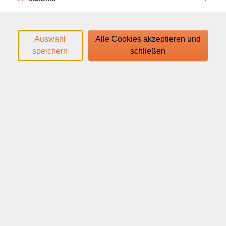
Es wird das Buch "Con gusto nuevo A1" ab Lektion 1
verwendet.
Auswahl
Alle Cookies akzeptieren und
Den Zugangslink zum Webinar und den Link zum
speichern
schließen
Login-Leitfaden finden Sie in Ihrer
Anmeldebestätigung.
Ihr Webinar läuft mit dem Video-Conferencing-System
alfaview®. Technische Voraussetzungen für die
Teilnahme:
support.alfaview.com/de/first-
steps/getting-started/system-and-network-
requirements/
Neben Ihrem Rechner oder mobilem Endgerät
benötigen Sie ein Headset mit Mikrofon sowie eine
Webcam. Wir empfehlen, eine Internetverbindung von
mindestens 16 MBit/s, sowie eine drahtgebundene
Internetverbindung (LAN) zu nutzen.