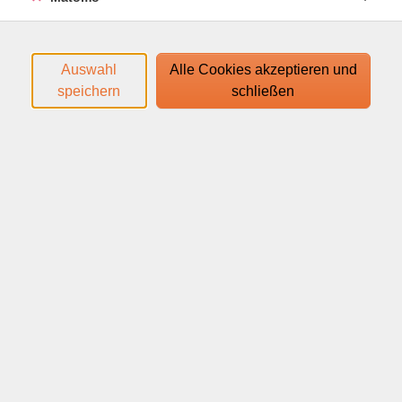
Es wird das Buch "Con gusto nuevo A1" ab Lektion 1
verwendet.
Auswahl
Alle Cookies akzeptieren und
Den Zugangslink zum Webinar und den Link zum
speichern
schließen
Login-Leitfaden finden Sie in Ihrer
Anmeldebestätigung.
Ihr Webinar läuft mit dem Video-Conferencing-System
alfaview®. Technische Voraussetzungen für die
Teilnahme:
support.alfaview.com/de/first-
steps/getting-started/system-and-network-
requirements/
Neben Ihrem Rechner oder mobilem Endgerät
benötigen Sie ein Headset mit Mikrofon sowie eine
Webcam. Wir empfehlen, eine Internetverbindung von
mindestens 16 MBit/s, sowie eine drahtgebundene
Internetverbindung (LAN) zu nutzen.