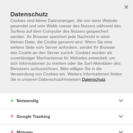
Skip to main content
Skip to page footer
×
Datenschutz
Cookies sind kleine Datenmengen, die von einer Website
gesendet und vom Webb rowser des Nutzers während des
Surfens auf dem Computer des Nutzers gespeichert
werden. Ihr Browser speichert jede Nachricht in einer
kleinen Datei, die Cookie genannt wird. Wenn Sie eine
weitere Seite vom Server anfordern, sendet Ihr Browser
Spanisch A1, Anfängerkurs
das Cookie an den Server zurück. Cookies wurden als
zuverlässiger Mechanismus für Websites entwickelt, um
ab Lektion 1
sich Informationen zu merken oder die Surf-Aktivitäten des
Sie wollten schon immer Spanisch lernen, haben aber
Benutzers aufzuzeichnen. Bitte willigen Sie in die
Verwendung von Cookies ein. Weitere Informationen finden
kaum Zeit dafür?
Sie in unseren Datenschutzhinweisen.
Datenschutz
Dann sind unsere Online-Sprachkurse etwas für Sie.
Lernen Sie Spanisch bequem online und von zu Hause
Notwendig
aus. Der Unterricht verläuft in kleinen Gruppen auf
einer leicht erlernbaren Plattform und mit einem
Google Tracking
starken Fokus auf aktiver und anregender
Konversation.
Matomo