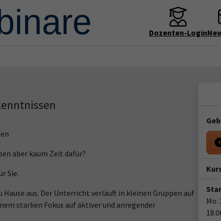
Dozenten-Login
New
kenntnissen
Geb
sen
ben aber kaum Zeit dafür?
Kur
r Sie.
Star
 Hause aus. Der Unterricht verläuft in kleinen Gruppen auf
Mo. 
inem starken Fokus auf aktiver und anregender
18:0