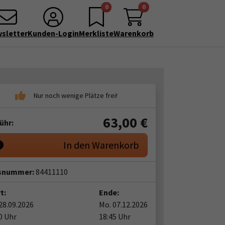
0
0
sletter
Kunden-Login
Merkliste
Warenkorb
63,00
€
ühr:
In den Warenkorb
snummer:
84411110
t:
Ende:
28.09.2026
Mo. 07.12.2026
0 Uhr
18:45 Uhr