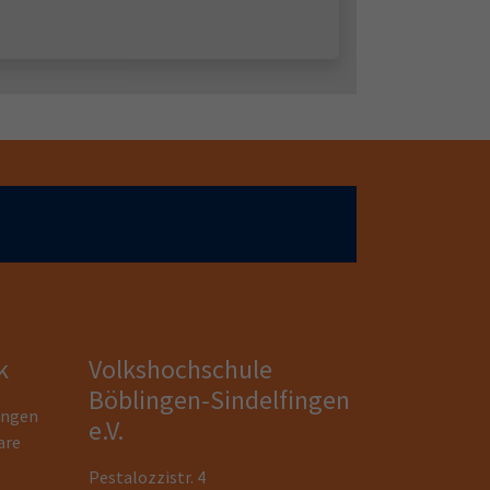
k
Volkshochschule
Böblingen-Sindelfingen
ungen
e.V.
are
Pestalozzistr. 4