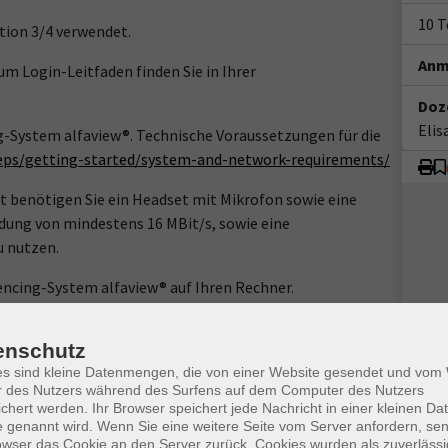
10 
tion 3/4 verwendet.
Anm
m Login-Leitfaden finden Sie in Ihrer
Doz
Eli
g-System alfaview®. Technische Voraussetzungen für die
teps/getting-started/system-and-network-requirements/
benötigen Sie ein Headset mit Mikrofon sowie eine
dung von mindestens 16 MBit/s, sowie eine
 nutzen.
rencing-System alfaview® auf Ihren Rechner.
ww.webinare-vhs.de unten unter „Hinweise zur Technik“.
enschutz
es sind kleine Datenmengen, die von einer Website gesendet und vo
r des Nutzers während des Surfens auf dem Computer des Nutzers
chert werden. Ihr Browser speichert jede Nachricht in einer kleinen Dat
 genannt wird. Wenn Sie eine weitere Seite vom Server anfordern, se
owser das Cookie an den Server zurück. Cookies wurden als zuverlässi