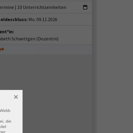
Termine
|
10 Unterrichtseinheiten
eldeschluss:
Mo. 09.11.2026
ent*in:
sabeth Schaettgen
(Dozentin)
×
m Webb
ei, die
ndet
ger