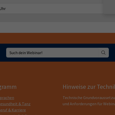
 Uhr
gramm
Hinweise zur Techni
prachen
Technische Grundvoraussetz
esundheit & Tanz
und Anforderungen für Webin
eruf & Karriere