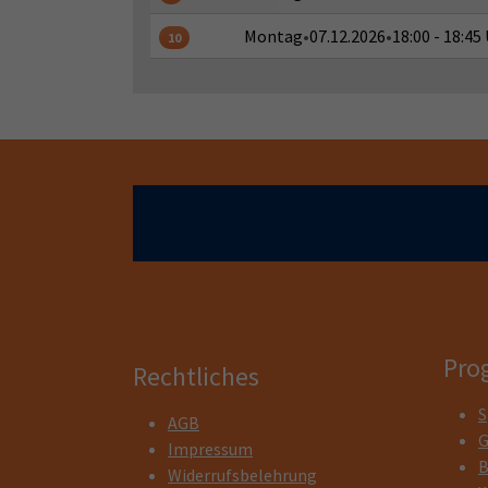
Montag
•
07.12.2026
•
18:00 - 18:45
10
Pro
Rechtliches
S
AGB
G
Impressum
B
Widerrufsbelehrung