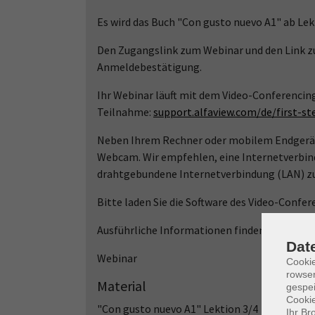
Es wird das Buch "Con gusto nuevo A1" ab Lek
Den Zugangslink zum Webinar und den Link zu
Anmeldebestätigung.
Ihr Webinar läuft mit dem Video-Conferencin
Teilnahme:
support.alfaview.com/de/first-s
Neben Ihrem Rechner oder mobilem Endgerät 
Webcam. Wir empfehlen, eine Internetverbin
drahtgebundene Internetverbindung (LAN) zu
Bitte laden Sie die Software des Video-Confe
Ausführliche Informationen finden Sie auf w
Dat
Webinar
Cooki
rowse
Material
gespei
Cookie
"Con gusto nuevo A1" Lektion 3/4
Ihr Br