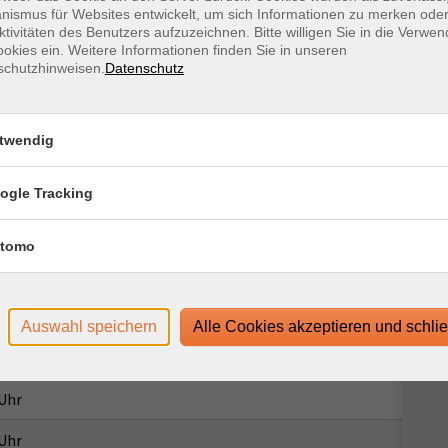
ismus für Websites entwickelt, um sich Informationen zu merken oder
ktivitäten des Benutzers aufzuzeichnen. Bitte willigen Sie in die Verwe
okies ein. Weitere Informationen finden Sie in unseren
schutzhinweisen.
Datenschutz
Ort / Raum
 Uhr
twendig
 Uhr
 Uhr
ogle Tracking
 Uhr
tomo
 Uhr
 Uhr
Auswahl speichern
Alle Cookies akzeptieren und schli
 Uhr
 Uhr
 Uhr