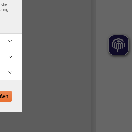
 die
ndung
eßen