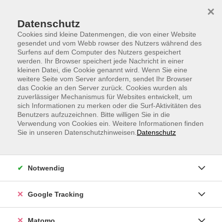
Skip to main content
Skip to page footer
×
Datenschutz
Cookies sind kleine Datenmengen, die von einer Website
gesendet und vom Webb rowser des Nutzers während des
Surfens auf dem Computer des Nutzers gespeichert
werden. Ihr Browser speichert jede Nachricht in einer
kleinen Datei, die Cookie genannt wird. Wenn Sie eine
weitere Seite vom Server anfordern, sendet Ihr Browser
Spanisch A1
das Cookie an den Server zurück. Cookies wurden als
zuverlässiger Mechanismus für Websites entwickelt, um
ab Lektion 5
sich Informationen zu merken oder die Surf-Aktivitäten des
Für Teilnehmende mit Vorkenntnissen
Benutzers aufzuzeichnen. Bitte willigen Sie in die
Verwendung von Cookies ein. Weitere Informationen finden
Sie in unseren Datenschutzhinweisen.
Datenschutz
Sie wollten schon immer Spanisch lernen, haben aber
kaum Zeit dafür?
Dann ist dieser Online-Sprachkurs etwas für Sie.
Notwendig
Lernen Sie Spanisch bequem online und von zu Hause
Google Tracking
aus. Der Unterricht verläuft in einer kleinen Gruppe auf
einer leicht erlernbaren Plattform.
Matomo