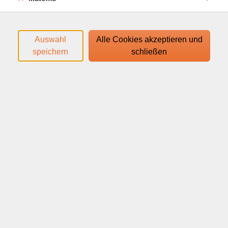
Es wird das Buch "Con gusto nuevo A1" ab Lektion 5
verwendet.
Auswahl
Alle Cookies akzeptieren und
Den Zugangslink zum Webinar und den Link zum
speichern
schließen
Login-Leitfaden finden Sie in Ihrer
Anmeldebestätigung.
Ihr Webinar läuft mit dem Video-Conferencing-System
alfaview®. Technische Voraussetzungen für die
Teilnahme:
support.alfaview.com/de/first-
steps/getting-started/system-and-network-
requirements/
Neben Ihrem Rechner oder mobilem Endgerät
benötigen Sie ein Headset mit Mikrofon sowie eine
Webcam. Wir empfehlen, eine Internetverbindung von
mindestens 16 MBit/s, sowie eine drahtgebundene
Internetverbindung (LAN) zu nutzen.
Bitte laden Sie die Software des Video-Conferencing-