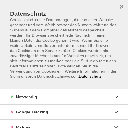
Skip to main content
Skip to page footer
×
Datenschutz
Cookies sind kleine Datenmengen, die von einer Website
gesendet und vom Webb rowser des Nutzers während des
Surfens auf dem Computer des Nutzers gespeichert
werden. Ihr Browser speichert jede Nachricht in einer
vhs.aktuell
Sprachen
Spanisch
Niveau A1
kleinen Datei, die Cookie genannt wird. Wenn Sie eine
weitere Seite vom Server anfordern, sendet Ihr Browser
Spanisch für den Beruf A1, Anfängerkurs
das Cookie an den Server zurück. Cookies wurden als
zuverlässiger Mechanismus für Websites entwickelt, um
ab Lektion 1
sich Informationen zu merken oder die Surf-Aktivitäten des
Für Teilnehmende ohne Vorkenntnisse
Benutzers aufzuzeichnen. Bitte willigen Sie in die
Verwendung von Cookies ein. Weitere Informationen finden
Sie in unseren Datenschutzhinweisen.
Datenschutz
In diesem Kurs erwerben die Teilnehmenden
grundlegende Spanischkenntnisse für den
Berufsalltag. Behandelt werden unter anderem
Notwendig
Begrüßung und Vorstellung, Beruf und Unternehmen,
einfache Telefonate, Terminvereinbarungen sowie
kurze berufliche E-Mails. Der Kurs verbindet
Google Tracking
Anfängerspanisch mit praxisnahen Business-
Situationen
Matomo