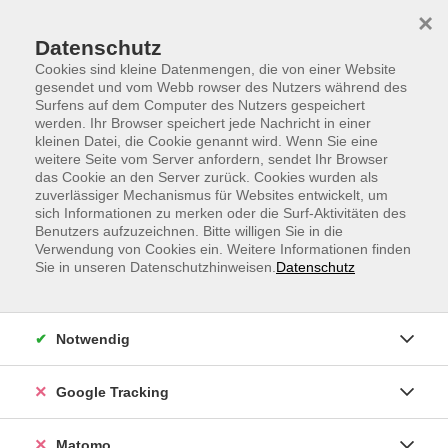
Skip to main content
Skip to page footer
×
Datenschutz
Cookies sind kleine Datenmengen, die von einer Website
gesendet und vom Webb rowser des Nutzers während des
Surfens auf dem Computer des Nutzers gespeichert
werden. Ihr Browser speichert jede Nachricht in einer
kleinen Datei, die Cookie genannt wird. Wenn Sie eine
weitere Seite vom Server anfordern, sendet Ihr Browser
Ungarisch A1
das Cookie an den Server zurück. Cookies wurden als
zuverlässiger Mechanismus für Websites entwickelt, um
ab Mitte Lektion 4
sich Informationen zu merken oder die Surf-Aktivitäten des
für Teilnehmende mit Vorkenntnissen
Benutzers aufzuzeichnen. Bitte willigen Sie in die
Verwendung von Cookies ein. Weitere Informationen finden
Sie in unseren Datenschutzhinweisen.
Datenschutz
Wenn Sie die ungarische Sprache von Grund auf lernen
möchten, können Sie in diesem Kurs in einer kleinen
Gruppe auf einer leicht erlernbaren Plattform die
Notwendig
Grundlage der Sprache lernen. Sie können sich direkt
am heimischen PC mit der muttersprachlichen
Dozentin und den anderen Teilnehmenden verbinden.
Google Tracking
Für die Teilnahme ist eine stabile Internetverbindung,
eine Kamera und ein Headset erforderlich.
Matomo