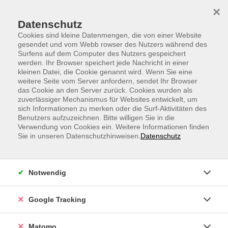
Skip to main content
Skip to page footer
×
Datenschutz
Cookies sind kleine Datenmengen, die von einer Website
gesendet und vom Webb rowser des Nutzers während des
Surfens auf dem Computer des Nutzers gespeichert
werden. Ihr Browser speichert jede Nachricht in einer
kleinen Datei, die Cookie genannt wird. Wenn Sie eine
weitere Seite vom Server anfordern, sendet Ihr Browser
vhs.Motions: Fit in den Tag
das Cookie an den Server zurück. Cookies wurden als
zuverlässiger Mechanismus für Websites entwickelt, um
Mit den vhs.Motions können Sie schon früh am Tag
sich Informationen zu merken oder die Surf-Aktivitäten des
durch ein 30-Minuten-Training Rückenproblemen und
Benutzers aufzuzeichnen. Bitte willigen Sie in die
Verwendung von Cookies ein. Weitere Informationen finden
Nackenverspannungen den Kampf ansagen. Die nicht
Sie in unseren Datenschutzhinweisen.
Datenschutz
schweißtreibenden und dennoch effektiven
Bewegungs- und Entspannungsübungen machen Sie
direkt vor dem PC. Während der Live-Übertragung
Notwendig
können Sie mit dem Trainer und den anderen
Teilnehmern via Chat kommunizieren.
Google Tracking
Den Zugangslink zum Webinar und den Link zum
Login-Leitfaden finden Sie in Ihrer
Matomo