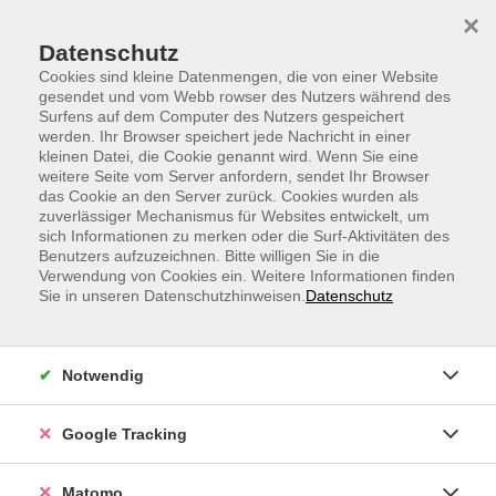
Skip to main content
Skip to page footer
×
Datenschutz
Cookies sind kleine Datenmengen, die von einer Website
gesendet und vom Webb rowser des Nutzers während des
Surfens auf dem Computer des Nutzers gespeichert
werden. Ihr Browser speichert jede Nachricht in einer
kleinen Datei, die Cookie genannt wird. Wenn Sie eine
weitere Seite vom Server anfordern, sendet Ihr Browser
vhs.presso - Office am Morgen
das Cookie an den Server zurück. Cookies wurden als
zuverlässiger Mechanismus für Websites entwickelt, um
Excel
sich Informationen zu merken oder die Surf-Aktivitäten des
Benutzers aufzuzeichnen. Bitte willigen Sie in die
Verwendung von Cookies ein. Weitere Informationen finden
Sie in unseren Datenschutzhinweisen.
Datenschutz
Notwendig
Google Tracking
Matomo