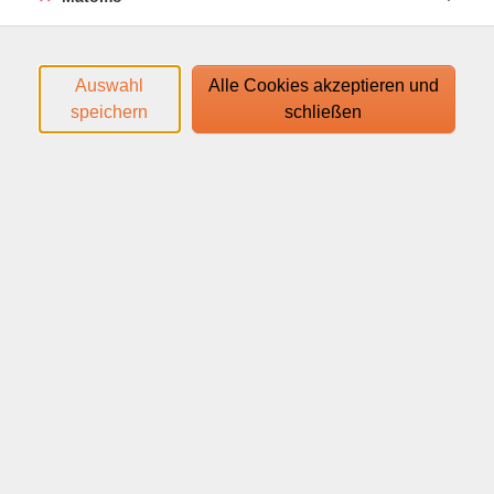
Auswahl
Alle Cookies akzeptieren und
speichern
schließen
vhs.presso ist ein kostenfreies Online-Format für alle,
die in der Welt der Office-Produkte und Personal
Business Skills stets auf dem neuesten Stand bleiben
möchten. In kompakten Einheiten erhältst du gezielte
Impulse zu wechselnden Themen rund um Office und