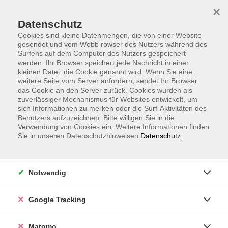
Skip to main content
Skip to page footer
×
Datenschutz
Cookies sind kleine Datenmengen, die von einer Website
gesendet und vom Webb rowser des Nutzers während des
Surfens auf dem Computer des Nutzers gespeichert
werden. Ihr Browser speichert jede Nachricht in einer
kleinen Datei, die Cookie genannt wird. Wenn Sie eine
weitere Seite vom Server anfordern, sendet Ihr Browser
vhs.presso - Office am Morgen
das Cookie an den Server zurück. Cookies wurden als
zuverlässiger Mechanismus für Websites entwickelt, um
Souveränes Auftreten & Rhetorik
sich Informationen zu merken oder die Surf-Aktivitäten des
Benutzers aufzuzeichnen. Bitte willigen Sie in die
Verwendung von Cookies ein. Weitere Informationen finden
Sie in unseren Datenschutzhinweisen.
Datenschutz
Notwendig
Google Tracking
Matomo