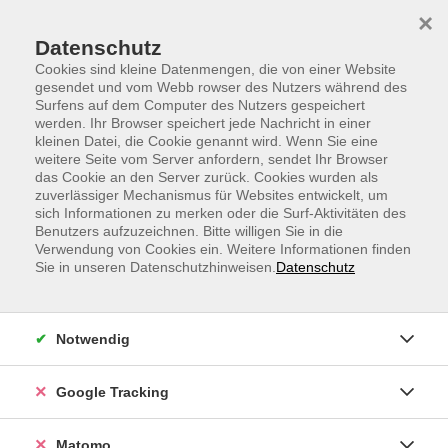
Skip to main content
Skip to page footer
×
Datenschutz
Cookies sind kleine Datenmengen, die von einer Website
gesendet und vom Webb rowser des Nutzers während des
Surfens auf dem Computer des Nutzers gespeichert
werden. Ihr Browser speichert jede Nachricht in einer
vhs.Sprachen
kleinen Datei, die Cookie genannt wird. Wenn Sie eine
weitere Seite vom Server anfordern, sendet Ihr Browser
Englisch A1, Sommerwebinar
das Cookie an den Server zurück. Cookies wurden als
zuverlässiger Mechanismus für Websites entwickelt, um
Grammatikwiederholung
sich Informationen zu merken oder die Surf-Aktivitäten des
Für Teilnehmende mit Vorkenntnissen auf dem Niveau
Benutzers aufzuzeichnen. Bitte willigen Sie in die
Verwendung von Cookies ein. Weitere Informationen finden
A1
Sie in unseren Datenschutzhinweisen.
Datenschutz
In diesem Webinar werden viele wichtige
Grammatikthemen (korrekter Verbgebrauch, have
Notwendig
got/has got, Possessivpronomen usw.) wiederholt. Den
Teilnehmenden werden einfache Themen zum
Sprechen angeboten.
Google Tracking
Den Zugangslink zum Webinar und den Link zum
Matomo