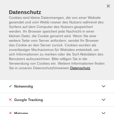
Skip to main content
Skip to page footer
×
Datenschutz
Cookies sind kleine Datenmengen, die von einer Website
gesendet und vom Webb rowser des Nutzers während des
Surfens auf dem Computer des Nutzers gespeichert
werden. Ihr Browser speichert jede Nachricht in einer
vhs.Sprachen
kleinen Datei, die Cookie genannt wird. Wenn Sie eine
weitere Seite vom Server anfordern, sendet Ihr Browser
Englisch B1/B2, Sommerwebinar
das Cookie an den Server zurück. Cookies wurden als
zuverlässiger Mechanismus für Websites entwickelt, um
Conversation
sich Informationen zu merken oder die Surf-Aktivitäten des
Für Teilnehmende mit Vorkenntnissen auf dem Niveau
Benutzers aufzuzeichnen. Bitte willigen Sie in die
Verwendung von Cookies ein. Weitere Informationen finden
B1
Sie in unseren Datenschutzhinweisen.
Datenschutz
Dieser Konversationskurs konzentriert sich darauf,
Ihre Sprachgewandtheit, Ihr Hörverständnis und Ihr
Notwendig
Selbstvertrauen in realen Situationen zu fördern.
Die Themen sind schwerpunktmäßig Alltagsabläufe,
Google Tracking
Reisen, Nachrichten oder die Arbeit. Sie lernen
Vokabeln ganz natürlich im Kontext und üben in der
Matomo