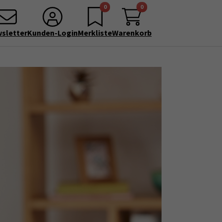
0
0
sletter
Kunden-Login
Merkliste
Warenkorb