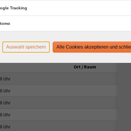
dung von mindestens 16 MBit/s, sowie eine
 nutzen.
ogle Tracking
rencing-System alfaview® auf Ihren Rechner.
tomo
ww.webinare-vhs.de unten unter „Hinweise zur Technik“.
Auswahl speichern
Alle Cookies akzeptieren und schli
Ort / Raum
30 Uhr
30 Uhr
30 Uhr
30 Uhr
30 Uhr