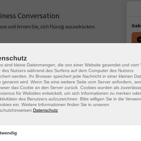
siness Conversation
Geb
se und lernen Sie, sich flüssig auszudrücken.
t your workplace, this course is the right one for you. Here
Kur
enschutz
mmunication skills through stimulating role plays and
es sind kleine Datenmengen, die von einer Website gesendet und vo
 texts and/ or Youtube videos/ Tedtalks/ podcasts will
Star
r des Nutzers während des Surfens auf dem Computer des Nutzers
actise speaking in formal and informal situations at the
chert werden. Ihr Browser speichert jede Nachricht in einer kleinen Dat
Do. 
sly, you can strengthen your vocabulary by learning and
 genannt wird. Wenn Sie eine weitere Seite vom Server anfordern, se
07:4
owser das Cookie an den Server zurück. Cookies wurden als zuverlässi
ismus für Websites entwickelt, um sich Informationen zu merken oder
9 T
ktivitäten des Benutzers aufzuzeichnen. Bitte willigen Sie in die Verwe
m Login-Leitfaden finden Sie in der Anmeldebestätigung.
okies ein. Weitere Informationen finden Sie in unseren
Doz
schutzhinweisen.
Datenschutz
g-System alfaview®. Technische Voraussetzungen für die
teps/getting-started/system-and-network-requirements/
twendig
benötigen Sie ein Headset mit Mikrofon sowie eine