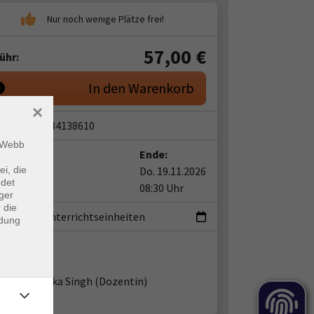
57,00
€
ühr:
In den Warenkorb
×
snummer:
84138610
m Webb
t:
Ende:
ei, die
17.09.2026
Do. 19.11.2026
ndet
5 Uhr
08:30 Uhr
ger
 die
ermine
|
9 Unterrichtseinheiten
ndung
ent*in:
Rishika Singh
(Dozentin)