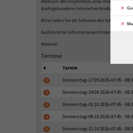
Webcam. Wir empfehlen, eine Internetverbin
drahtgebundene Internetverbindung (LAN) zu
Go
Bitte laden Sie die Software des Video-Confe
Ma
Ausführliche Informationen finden Sie auf w
Webinar
Termine
#
Termin
Donnerstag
•
17.09.2026
•
07:45 - 08:
1
Donnerstag
•
24.09.2026
•
07:45 - 08:
2
Donnerstag
•
01.10.2026
•
07:45 - 08:
3
Donnerstag
•
08.10.2026
•
07:45 - 08:
4
Donnerstag
•
15.10.2026
•
07:45 - 08:
5