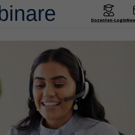
Dozenten-Login
New