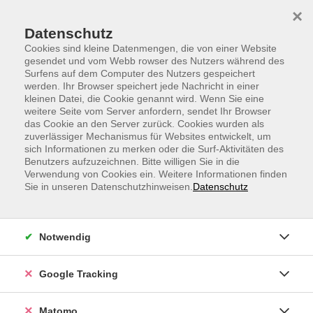
Skip to main content
Skip to page footer
×
Datenschutz
Cookies sind kleine Datenmengen, die von einer Website
gesendet und vom Webb rowser des Nutzers während des
Surfens auf dem Computer des Nutzers gespeichert
werden. Ihr Browser speichert jede Nachricht in einer
vhs.Sprachen
kleinen Datei, die Cookie genannt wird. Wenn Sie eine
weitere Seite vom Server anfordern, sendet Ihr Browser
Englisch B1
das Cookie an den Server zurück. Cookies wurden als
zuverlässiger Mechanismus für Websites entwickelt, um
ab Lektion 7B
sich Informationen zu merken oder die Surf-Aktivitäten des
Für Teilnehmende mit Vorkenntnissen
Benutzers aufzuzeichnen. Bitte willigen Sie in die
Verwendung von Cookies ein. Weitere Informationen finden
Sie in unseren Datenschutzhinweisen.
Datenschutz
Sie sollten bereits Vorkenntnisse zum Beispiel aus der
Schule haben, im Urlaub im Hotel und Restaurant auf
Englisch zurechtkommen und einfache, langsam
Notwendig
geführte Gespräche führen können. In diesen Kursen
können Sie Ihre Kenntnisse so erweitern, dass Sie in
den meisten Standardsituationen selbständig auf
Google Tracking
Englisch zurechtkommen, sich über Alltagsthemen
unterhalten und einfache Briefe oder E-Mails
Matomo