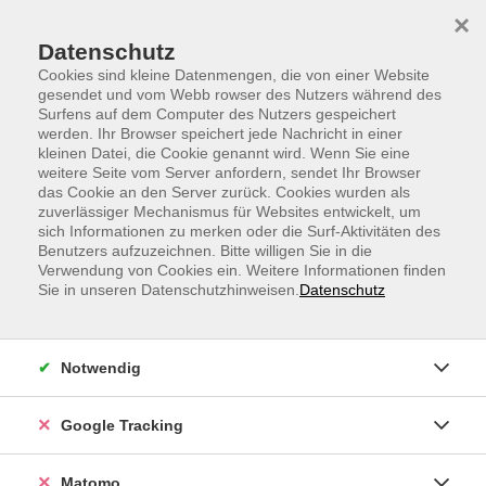
Skip to main content
Skip to page footer
×
Datenschutz
Cookies sind kleine Datenmengen, die von einer Website
gesendet und vom Webb rowser des Nutzers während des
Surfens auf dem Computer des Nutzers gespeichert
werden. Ihr Browser speichert jede Nachricht in einer
vhs.Sprachen
kleinen Datei, die Cookie genannt wird. Wenn Sie eine
weitere Seite vom Server anfordern, sendet Ihr Browser
Englisch B2, Conversation
das Cookie an den Server zurück. Cookies wurden als
zuverlässiger Mechanismus für Websites entwickelt, um
If you can manage every-day situations in English join
sich Informationen zu merken oder die Surf-Aktivitäten des
this webinar. We’ll look at some essential grammar
Benutzers aufzuzeichnen. Bitte willigen Sie in die
Verwendung von Cookies ein. Weitere Informationen finden
points but mainly focus on conversation. Improve your
Sie in unseren Datenschutzhinweisen.
Datenschutz
vocabulary and learn to speak better.
Den Zugangslink zum Webinar und den Link zum
Notwendig
Login-Leitfaden finden Sie in der Anmeldebestätigung.
Ihr Webinar läuft mit dem Video-Conferencing-System
Google Tracking
alfaview®. Technische Voraussetzungen für die
Teilnahme:
support.alfaview.com/de/first-
Matomo