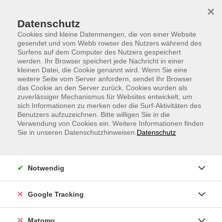
Skip to main content
Skip to page footer
×
Datenschutz
Cookies sind kleine Datenmengen, die von einer Website
gesendet und vom Webb rowser des Nutzers während des
Surfens auf dem Computer des Nutzers gespeichert
werden. Ihr Browser speichert jede Nachricht in einer
kleinen Datei, die Cookie genannt wird. Wenn Sie eine
weitere Seite vom Server anfordern, sendet Ihr Browser
Vom Stress zur Balance:
das Cookie an den Server zurück. Cookies wurden als
zuverlässiger Mechanismus für Websites entwickelt, um
Entspannungstechniken rund um den
sich Informationen zu merken oder die Surf-Aktivitäten des
Vagusnerv
Benutzers aufzuzeichnen. Bitte willigen Sie in die
Der Onlinekurs für gestresste Menschen, die
Verwendung von Cookies ein. Weitere Informationen finden
Sie in unseren Datenschutzhinweisen.
Datenschutz
ihr Nervensystem nicht nur regulieren,
sondern auch feiern wollen
Dieses kompakte Webinar führt dich einmal pro Woche
Notwendig
in die Grundlagen des Vagusnervs ein und vermittelt
praxisnahe Techniken, um Stress zu reduzieren, Schlaf
Google Tracking
zu verbessern und dein Nervensystem zu regulieren. Du
lernst, wie die Aktivierung deines Vagusnervs
Matomo