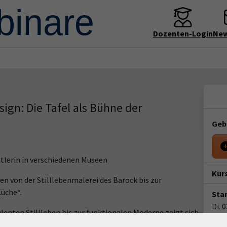
Dozenten-Login
New
ign: Die Tafel als Bühne der
Geb
tlerin in verschiedenen Museen
Kur
en von der Stilllebenmalerei des Barock bis zur
Küche“.
Star
Di. 
enten Stillleben bis zur funktionalen Moderne zeigt sich
19:0
d Inszenierung. Der Vortrag verbindet Kunst und Design und