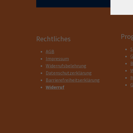
Pro
Rechtliches
S
AGB
G
Impressum
B
Widerrufsbelehrung
W
Datenschutzerklärung
M
Barrierefreiheitserklärung
G
Widerruf