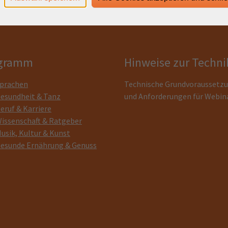
gramm
Hinweise zur Techni
prachen
Technische Grundvoraussetz
esundheit & Tanz
und Anforderungen für Webin
eruf & Karriere
issenschaft & Ratgeber
usik, Kultur & Kunst
esunde Ernährung & Genuss