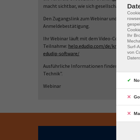
Dat
macht sichtbar, wie sich gesellschaftliche We
Cooki
Den Zugangslink zum Webinar und den Link zu
rowse
gespei
Anmeldebestätigung.
Cookie
Ihr Br
Ihr Webinar läuft mit dem Video-Conferencin
Mechan
Teilnahme:
help.edudip.com/de/knowledge-b
Surf-A
von Co
edudip-software/
Daten
Ausführliche Informationen finden Sie auf 
Technik".
No
Webinar
Go
Ma