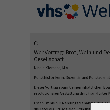
Skip to main content
Skip to page footer
WebVortrag: Brot, Wein und Des
Gesellschaft
Nicole Klemens, M.A.
Kunsthistorikerin, Dozentin und Kunstvermit
Dieser Vortrag spannt einen inhaltlichen Bog
revolutionären Gestaltung der „Frankfurter 
Essen ist nie nur Nahrungsaufnahme. Von opul
die Tafel als Ort sozialer Ordnung, Macht un