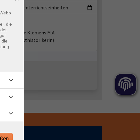
ermin
|
1.33 Unterrichtseinheiten
m Webb
ent*in:
ei, die
ndet
Nicole Klemens M.A.
ger
(Kunsthistorikerin)
 die
ndung
eßen