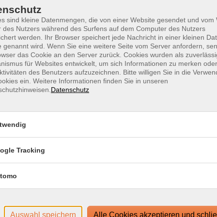
enschutz
rte im scheinbar Alltäglichen spiegeln.
1 T
es sind kleine Datenmengen, die von einer Website gesendet und vo
m Login-Leitfaden finden Sie in Ihrer
r des Nutzers während des Surfens auf dem Computer des Nutzers
Doz
chert werden. Ihr Browser speichert jede Nachricht in einer kleinen Dat
 genannt wird. Wenn Sie eine weitere Seite vom Server anfordern, se
owser das Cookie an den Server zurück. Cookies wurden als zuverlässi
g-System edudip. Technische Voraussetzungen für die
ismus für Websites entwickelt, um sich Informationen zu merken oder
ase/technische-voraussetzungen-zur-nutzung-der-
ktivitäten des Benutzers aufzuzeichnen. Bitte willigen Sie in die Verwe
okies ein. Weitere Informationen finden Sie in unseren
schutzhinweisen.
Datenschutz
www.webinare-vhs.de unter dem Menüpunkt "Hinweise zur
twendig
ogle Tracking
tomo
Auswahl speichern
Alle Cookies akzeptieren und schli