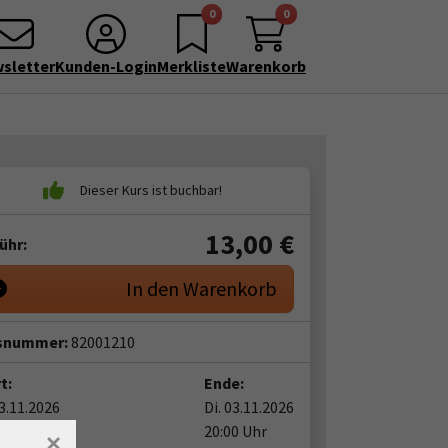
0
0
sletter
Kunden-Login
Merkliste
Warenkorb
13,00
€
ühr:
In den Warenkorb
snummer:
82001210
t:
Ende:
03.11.2026
Di. 03.11.2026
0 Uhr
20:00 Uhr
×