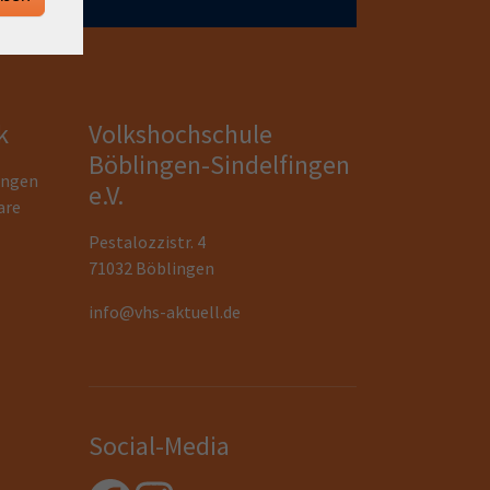
k
Volkshochschule
Böblingen-Sindelfingen
ungen
e.V.
are
Pestalozzistr. 4
71032 Böblingen
info@vhs-aktuell.de
Social-Media