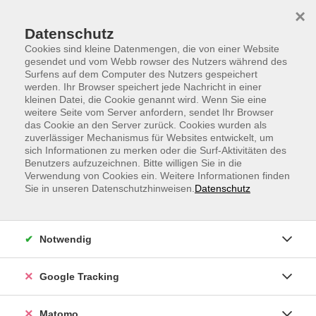
Skip to main content
Skip to page footer
×
Datenschutz
Cookies sind kleine Datenmengen, die von einer Website
gesendet und vom Webb rowser des Nutzers während des
Surfens auf dem Computer des Nutzers gespeichert
werden. Ihr Browser speichert jede Nachricht in einer
kleinen Datei, die Cookie genannt wird. Wenn Sie eine
weitere Seite vom Server anfordern, sendet Ihr Browser
WebVortrag: Die Börsen-Basics - der
das Cookie an den Server zurück. Cookies wurden als
zuverlässiger Mechanismus für Websites entwickelt, um
einfache Start an den Aktienmärkten
sich Informationen zu merken oder die Surf-Aktivitäten des
Benutzers aufzuzeichnen. Bitte willigen Sie in die
Die Börse ist kein Buch mit sieben Siegeln. Wer in
Verwendung von Cookies ein. Weitere Informationen finden
Aktien investieren möchte, braucht auch kein BWL-
Sie in unseren Datenschutzhinweisen.
Datenschutz
oder VWL-Studium. Ein paar Basics und die recht
einfachen „goldenen Regeln der erfolgreichen
Geldanlage“ genügen, um an der Börse zu starten. In
Notwendig
diesem Kurs lernen Sie die wichtigsten Begriffe und
Zusammenhänge. Sie erfahren, wie Sie Ihren
Google Tracking
Anlegertyp bestimmen und welche Anlagestrategie zu
Ihnen passt. Ob Sparplan oder Einmalanlage - Ihrem
Matomo