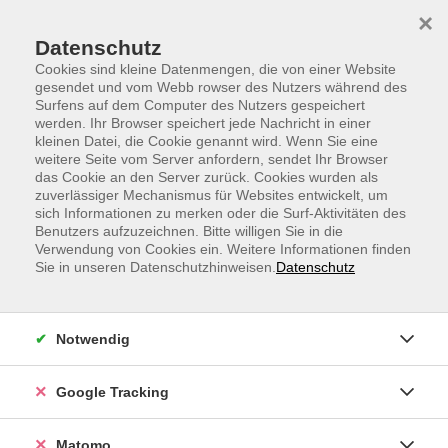
Skip to main content
Skip to page footer
×
Datenschutz
Cookies sind kleine Datenmengen, die von einer Website
gesendet und vom Webb rowser des Nutzers während des
Surfens auf dem Computer des Nutzers gespeichert
werden. Ihr Browser speichert jede Nachricht in einer
kleinen Datei, die Cookie genannt wird. Wenn Sie eine
weitere Seite vom Server anfordern, sendet Ihr Browser
WebVortrag: Fit bis ins hohe Alter - Das
das Cookie an den Server zurück. Cookies wurden als
zuverlässiger Mechanismus für Websites entwickelt, um
Essen und das Leben der
sich Informationen zu merken oder die Surf-Aktivitäten des
Hundertjährigen
Benutzers aufzuzeichnen. Bitte willigen Sie in die
Verwendung von Cookies ein. Weitere Informationen finden
Sabrina Fessler
Sie in unseren Datenschutzhinweisen.
Datenschutz
Psychologin und Ernährungsberaterin
Es gibt gewisse Regionen auf der Welt, die so
Notwendig
genannten „Blue Zones“, in welchen
überdurchschnittlich viele Menschen hundert Jahre
Google Tracking
und älter werden – und das meist bei guter Gesundheit.
Diese befinden sich weit verstreut auf der ganzen Welt,
Matomo