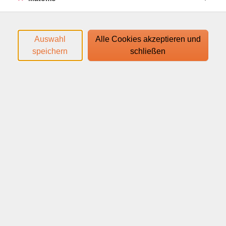
digitale Angriffe auf IT-Systeme - mitunter mit
drastischen Schäden und Folgen. Neben Unternehmen
und staatlichen Akteuren werden häufig aber auch
Auswahl
Alle Cookies akzeptieren und
Privatpersonen zum Ziel von digitalen Angriffen. Wer
speichern
schließen
sich effektiv davor schützen möchte, muss die
Arbeitsweise von Hackern kennen. Um Zuhörer ganz
ohne technische Vorkenntnisse zu sensibilisieren,
zeigt dieser Web-Vortrag typische Einfallstore für
Hacker in Ihr Privatleben und veranschaulicht Angriffe,
die im Alltag jeden von uns treffen könnten.
Dabei werden Fragen beleuchtet wie: Kann ein Hacker
mein Passwort knacken? Was ist überhaupt ein starkes
Passwort? Wie können Hacker moderne KI-Systeme
angreifen? Suchmaschinen als Werkzeug für Hacker -
Sind auch meine Daten betroffen und wie kann ich mich
und meine Daten schützen?
Den Zugangslink zum Webinar und den Link zum