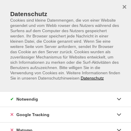
Skip to main content
Skip to page footer
×
Datenschutz
Cookies sind kleine Datenmengen, die von einer Website
gesendet und vom Webb rowser des Nutzers während des
Surfens auf dem Computer des Nutzers gespeichert
werden. Ihr Browser speichert jede Nachricht in einer
kleinen Datei, die Cookie genannt wird. Wenn Sie eine
weitere Seite vom Server anfordern, sendet Ihr Browser
WebVortrag: Hacking - Wie digitale
das Cookie an den Server zurück. Cookies wurden als
zuverlässiger Mechanismus für Websites entwickelt, um
Angriffe ablaufen
sich Informationen zu merken oder die Surf-Aktivitäten des
Benutzers aufzuzeichnen. Bitte willigen Sie in die
Dr. Davide Bove
Verwendung von Cookies ein. Weitere Informationen finden
Sie in unseren Datenschutzhinweisen.
Datenschutz
Assoziierter IT-Sicherheitsforscher an der Friedrich-
Alexander-Universität Erlangen-Nürnberg
Joschua Schilling
Notwendig
IT-Sicherheitsforscher am CISPA Helmholtz-Zentrum
Google Tracking
für Informationssicherheit
Kaum eine Woche vergeht ohne Pressemeldung über
Matomo