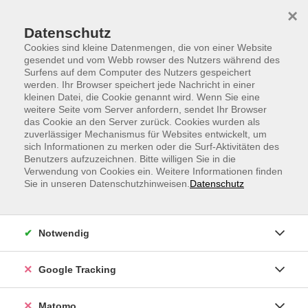
Skip to main content
Skip to page footer
×
Datenschutz
Cookies sind kleine Datenmengen, die von einer Website
gesendet und vom Webb rowser des Nutzers während des
Surfens auf dem Computer des Nutzers gespeichert
werden. Ihr Browser speichert jede Nachricht in einer
kleinen Datei, die Cookie genannt wird. Wenn Sie eine
weitere Seite vom Server anfordern, sendet Ihr Browser
WebVortrag: Licht aus! Die Entdeckung
das Cookie an den Server zurück. Cookies wurden als
zuverlässiger Mechanismus für Websites entwickelt, um
der Nacht in der Kunst
sich Informationen zu merken oder die Surf-Aktivitäten des
Wie veränderten Gaslicht und Elektrizität die
Benutzers aufzuzeichnen. Bitte willigen Sie in die
nächtliche Wahrnehmung der Stadt und ihre
Verwendung von Cookies ein. Weitere Informationen finden
Sie in unseren Datenschutzhinweisen.
Datenschutz
Darstellung in Malerei und Fotografie?
Nicole Klemens, M.A.
Notwendig
Kunsthistorikerin, Dozentin und Kunstvermittlerin in
verschiedenen Museen
Google Tracking
Die Nacht ist lange ein Raum des Unbekannten - bis
künstliches Licht sie verändert. Mit Gaslicht und
Matomo