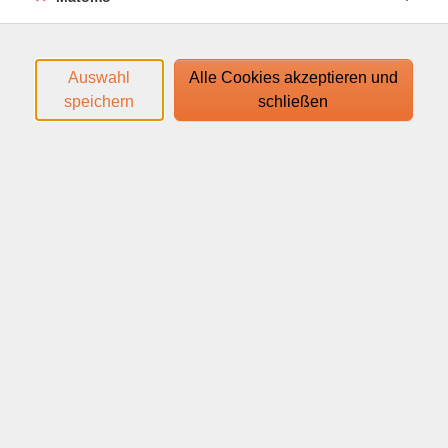
erfahren, warum Markt-Timing fast immer scheitert,
wie Angst und Druck das Urteilsvermögen trüben – und
was Sie stattdessen tun können. Nach dem Vortrag
wissen Sie, welche psychologischen Muster Sie in
Auswahl
Alle Cookies akzeptieren und
Krisenzeiten beeinflussen – und haben konkrete
speichern
schließen
Anhaltspunkte, um auch unter Druck ruhig und
überlegt zu entscheiden.
Die Dozentin Ines Bier ist Bankkauffrau,
Bankfachwirtin, geprüfte Betriebswirtin (IHK) sowie
zertifizierte Trainerin (IHK). Sie verfügt über
langjährige Erfahrung in der Finanzberatung und im
Vermögensaufbau.
Den Zugangslink zum Webinar und den Link zum
Login-Leitfaden finden Sie in Ihrer
Anmeldebestätigung.
Ihr Webinar läuft mit dem Video-Conferencing-System
edudip. Technische Voraussetzungen für die Teilnahme: