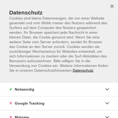
Skip to main content
Skip to page footer
×
Datenschutz
Cookies sind kleine Datenmengen, die von einer Website
gesendet und vom Webb rowser des Nutzers während des
Surfens auf dem Computer des Nutzers gespeichert
werden. Ihr Browser speichert jede Nachricht in einer
kleinen Datei, die Cookie genannt wird. Wenn Sie eine
weitere Seite vom Server anfordern, sendet Ihr Browser
WebVortrag: Ruhig bleiben, wenn alle
das Cookie an den Server zurück. Cookies wurden als
zuverlässiger Mechanismus für Websites entwickelt, um
nervös werden: Investieren in
sich Informationen zu merken oder die Surf-Aktivitäten des
Krisenzeiten
Benutzers aufzuzeichnen. Bitte willigen Sie in die
Verwendung von Cookies ein. Weitere Informationen finden
Kennen Sie das? Die Kurse fallen, der Newsfeed schlägt
Sie in unseren Datenschutzhinweisen.
Datenschutz
Alarm – und Sie spüren den Drang, irgendetwas zu tun.
Obwohl Sie eigentlich wissen, dass Sie es lassen
sollten. Genau in diesen Momenten entstehen die
Notwendig
teuersten Entscheidungen. Dieser WebVortrag zeigt,
warum Anleger in turbulenten Marktphasen so häufig
Google Tracking
emotional reagieren – und welche psychologischen
Mechanismen dabei im Hintergrund wirken. Sie
Matomo