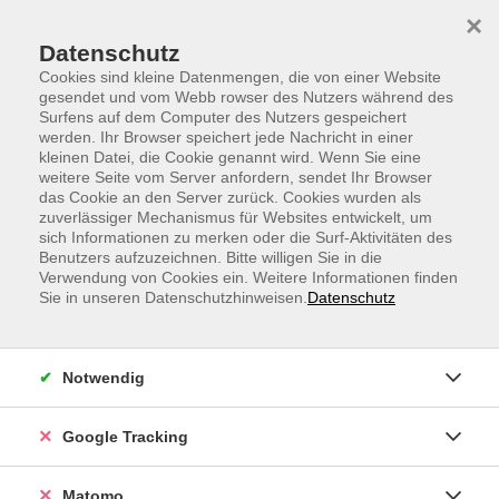
Skip to main content
Skip to page footer
×
Datenschutz
Cookies sind kleine Datenmengen, die von einer Website
gesendet und vom Webb rowser des Nutzers während des
Surfens auf dem Computer des Nutzers gespeichert
werden. Ihr Browser speichert jede Nachricht in einer
kleinen Datei, die Cookie genannt wird. Wenn Sie eine
weitere Seite vom Server anfordern, sendet Ihr Browser
WebVortrag: Wann ist ein Kunstwerk
das Cookie an den Server zurück. Cookies wurden als
zuverlässiger Mechanismus für Websites entwickelt, um
eigentlich fertig?
sich Informationen zu merken oder die Surf-Aktivitäten des
Die Kraft des Unvollendeten in der Kunst
Benutzers aufzuzeichnen. Bitte willigen Sie in die
Verwendung von Cookies ein. Weitere Informationen finden
Nicole Klemens, M.A.
Sie in unseren Datenschutzhinweisen.
Datenschutz
Kunsthistorikerin, Dozentin und Kunstvermittlerin in
verschiedenen Museen
Notwendig
Nicht jedes Werk strebt nach Perfektion. Skizzen,
Fragmente und bewusst Unfertiges eröffnen eigene
Google Tracking
ästhetische Qualitäten. Von antiken Torsi bis zu
modernen Prozessen wird sichtbar, wie das
Matomo