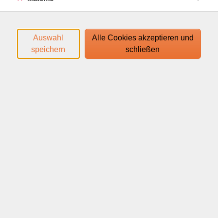
Unvollendete, das non finito, Spannung erzeugt und
warum ausgerechnet das Offene und nicht fertige
besonders eindringlich wirkt.
Auswahl
Alle Cookies akzeptieren und
Den Zugangslink zum Webinar und den Link zum
speichern
schließen
Login-Leitfaden finden Sie in Ihrer
Anmeldebestätigung.
Ihr Webinar läuft mit dem Video-Conferencing-System
edudip. Technische Voraussetzungen für die Teilnahme:
help.edudip.com/de/knowledge-base/technische-
voraussetzungen-zur-nutzung-der-edudip-software/
Ausführliche Informationen finden Sie auf
www.webinare-vhs.de unter dem Menüpunkt "Hinweise
zur Technik".
Webinar