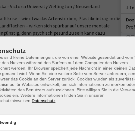
a - Victoria University Wellington / Neuseeland
1 T
ltkrise – wie etwa das Artensterben, Plastikeintrag in die
Doz
andflächen – wirken sich spürbar auf unsere mentale
Prof
 ungünstig, denn psychisch gesund zu sein kann dazu
rlebensnotwendige Natur und Umwelt – oder besser: unsere
ür unser Wohlbefinden ist dabei die Natur selbst. In diesem
enschutz
temischen und vielschichtigen Zusammenhänge zwischen
es sind kleine Datenmengen, die von einer Website gesendet und vo
he Auswirkungen haben Naturaufenthalte auf unsere
r des Nutzers während des Surfens auf dem Computer des Nutzers
chert werden. Ihr Browser speichert jede Nachricht in einer kleinen Dat
 nicht mehr so natürlich ist? Kann Natur auch virtuell
 genannt wird. Wenn Sie eine weitere Seite vom Server anfordern, se
rt unsere Verbundenheit zur Natur auch unsere
owser das Cookie an den Server zurück. Cookies wurden als zuverlässi
 und andere Fragen werden in diesem WebVortrag von Prof.
ismus für Websites entwickelt, um sich Informationen zu merken oder
ktivitäten des Benutzers aufzuzeichnen. Bitte willigen Sie in die Verwe
siert und mit der interessierten Zuhörerschaft diskutiert.
okies ein. Weitere Informationen finden Sie in unseren
schutzhinweisen.
Datenschutz
m Login-Leitfaden finden Sie in Ihrer
g-System edudip. Technische Voraussetzungen für die
twendig
ase/technische-voraussetzungen-zur-nutzung-der-