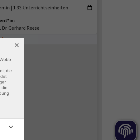
ermin
|
1.33 Unterrichtseinheiten
ent*in:
. Dr. Gerhard Reese
×
m Webb
ei, die
ndet
ger
 die
ndung