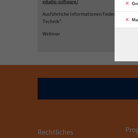
edudip-software/
Go
Ausführliche Informationen finden Sie auf 
Ma
Technik".
Webinar
Pro
Rechtliches