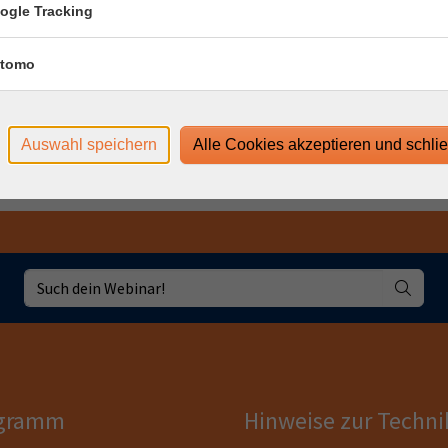
ogle Tracking
www.webinare-vhs.de unter dem Menüpunkt "Hinweise zur
tomo
Auswahl speichern
Alle Cookies akzeptieren und schli
gramm
Hinweise zur Techni