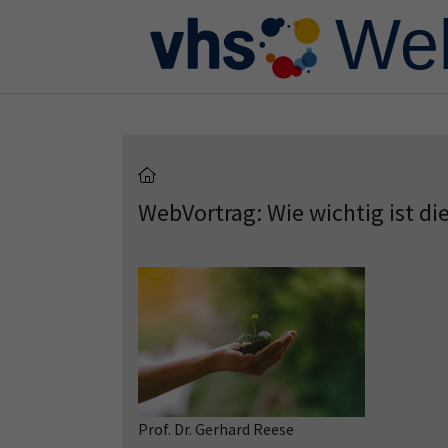
Skip to main content
Skip to page footer
WebVortrag: Wie wichtig ist di
Prof. Dr. Gerhard Reese