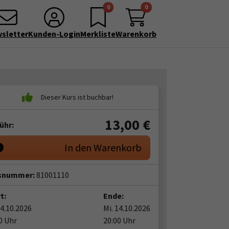
0
0
sletter
Kunden-Login
Merkliste
Warenkorb
13,00
€
ühr:
In den Warenkorb
snummer:
81001110
t:
Ende:
14.10.2026
Mi. 14.10.2026
0 Uhr
20:00 Uhr