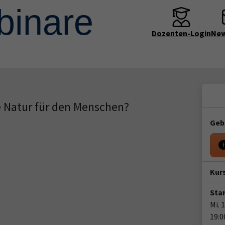
Dozenten-Login
New
e Natur für den Menschen?
Geb
Kur
Star
Mi. 
19:0