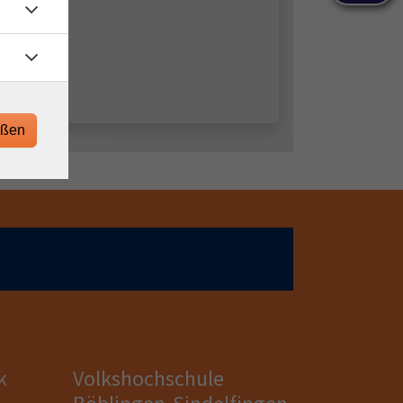
eßen
k
Volkshochschule