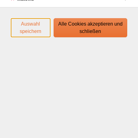
Auswahl
Alle Cookies akzeptieren und
speichern
schließen
Cordula Nussbaum zählt zu den bekanntesten
Expertinnen für Zeit- und Selbstmanagement im
deutschsprachigen Raum. Seit über 20 Jahren
begleitet sie als Coachin Menschen dabei, sich aus
Stress, Druck und Überforderung zu befreien und ihren
Alltag mit mehr Klarheit, Sinn und Leichtigkeit zu
gestalten. Sie ist Spiegel-Bestseller-Autorin, Autorin
von 24 Büchern und Entwicklerin des vielfach
ausgezeichneten Ansatzes „Zeitmanagement für
kreative Chaoten“.
Wissen Sie schon, was Sie am 14. Dezember machen?