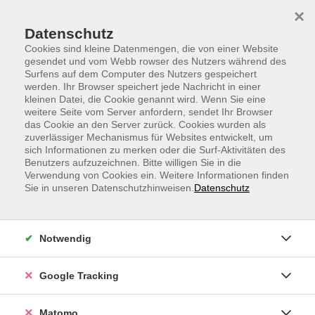
Skip to main content
Skip to page footer
×
Datenschutz
Cookies sind kleine Datenmengen, die von einer Website
gesendet und vom Webb rowser des Nutzers während des
Surfens auf dem Computer des Nutzers gespeichert
werden. Ihr Browser speichert jede Nachricht in einer
kleinen Datei, die Cookie genannt wird. Wenn Sie eine
weitere Seite vom Server anfordern, sendet Ihr Browser
WebVortrag: Zwischen Innen und
das Cookie an den Server zurück. Cookies wurden als
zuverlässiger Mechanismus für Websites entwickelt, um
Außen: Die Auflösung des Raumes
sich Informationen zu merken oder die Surf-Aktivitäten des
Benutzers aufzuzeichnen. Bitte willigen Sie in die
Nicole Klemens, M.A.
Verwendung von Cookies ein. Weitere Informationen finden
Sie in unseren Datenschutzhinweisen.
Datenschutz
Kunsthistorikerin, Dozentin und Kunstvermittlerin in
verschiedenen Museen
Vom römischen Atriumhaus über barocke
Notwendig
Gartenachsen bis zu gläsernen Fassaden der Moderne:
Architektur trennt nicht nur, sondern verbindet auch.
Google Tracking
Schon im römischen Atriumhaus wird Innenraum
Matomo