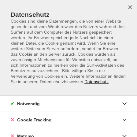
Skip to main content
Skip to page footer
×
Datenschutz
Cookies sind kleine Datenmengen, die von einer Website
gesendet und vom Webb rowser des Nutzers während des
Surfens auf dem Computer des Nutzers gespeichert
werden. Ihr Browser speichert jede Nachricht in einer
kleinen Datei, die Cookie genannt wird. Wenn Sie eine
weitere Seite vom Server anfordern, sendet Ihr Browser
Wenn das Baby nicht schlafen will
das Cookie an den Server zurück. Cookies wurden als
zuverlässiger Mechanismus für Websites entwickelt, um
Babyschlaf verstehen statt verzweifeln
sich Informationen zu merken oder die Surf-Aktivitäten des
Dieser Vortrag richtet sich an Schwangere und Eltern
Benutzers aufzuzeichnen. Bitte willigen Sie in die
Verwendung von Cookies ein. Weitere Informationen finden
mit Kindern im ersten Lebensjahr.
Sie in unseren Datenschutzhinweisen.
Datenschutz
Besprochen werden z. B. folgende Themen und Fragen:
- Was ist Schlaf?
Notwendig
- Schlafdauer und Schlafbedarf
Google Tracking
- Babys Schlaf aus Sicht der Evolution
Matomo