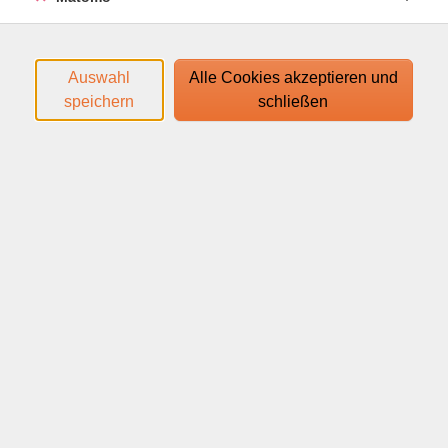
- Einschlafbegleitung
- Elternbett oder eigenes Bett
Auswahl
Alle Cookies akzeptieren und
- Können auch andere mein Kind ins Bett bringen
speichern
schließen
- Sichere Schlafumgebung
- Mythen und Irrtümer
Diese und viele andere Fragen möchten wir
miteinander anschauen.
Für Ihre Fragen und den Austausch untereinander
bleibt ausreichend Zeit.
Ihr Webinar läuft mit dem Video-Conferencing-System
"Zoom"
Der Zugangslink zum Webinar wird Ihnen mit der