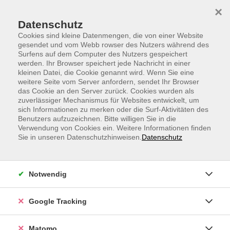
Skip to main content
Skip to page footer
×
Datenschutz
Cookies sind kleine Datenmengen, die von einer Website
gesendet und vom Webb rowser des Nutzers während des
Surfens auf dem Computer des Nutzers gespeichert
werden. Ihr Browser speichert jede Nachricht in einer
Wissenschaft und Ratgeber
kleinen Datei, die Cookie genannt wird. Wenn Sie eine
weitere Seite vom Server anfordern, sendet Ihr Browser
WebVortrag: Europas digitale Resilienz
das Cookie an den Server zurück. Cookies wurden als
zuverlässiger Mechanismus für Websites entwickelt, um
Wie wir Selbstbestimmung und
sich Informationen zu merken oder die Surf-Aktivitäten des
technologische Souveränität stärken
Benutzers aufzuzeichnen. Bitte willigen Sie in die
Verwendung von Cookies ein. Weitere Informationen finden
Sie in unseren Datenschutzhinweisen.
Datenschutz
Notwendig
Google Tracking
Matomo