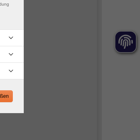
ndung
eßen