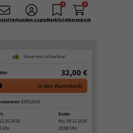
0
0
sletter
Kunden-Login
Merkliste
Warenkorb
32,00
€
ühr:
In den Warenkorb
snummer:
83052010
t:
Ende:
12.10.2026
Mo. 09.11.2026
0 Uhr
20:00 Uhr