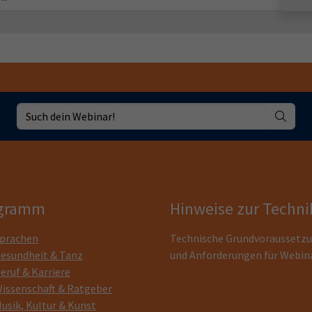
gramm
Hinweise zur Techni
prachen
Technische Grundvoraussetz
esundheit & Tanz
und Anforderungen für Webin
eruf & Karriere
issenschaft & Ratgeber
usik, Kultur & Kunst