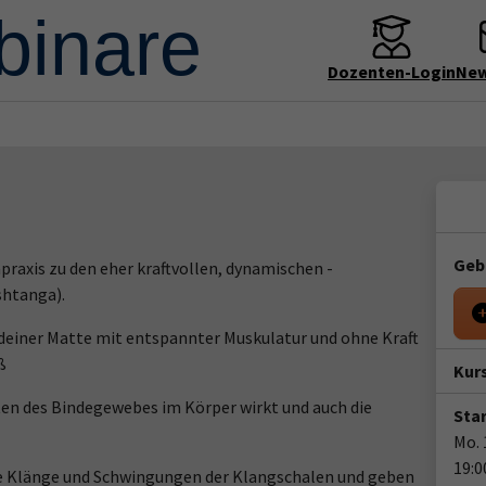
Dozenten-Login
New
Geb
praxis zu den eher kraftvollen, dynamischen -
shtanga).
 deiner Matte mit entspannter Muskulatur und ohne Kraft
aß
Kur
chten des Bindegewebes im Körper wirkt und auch die
Star
Mo. 
19:0
die Klänge und Schwingungen der Klangschalen und geben