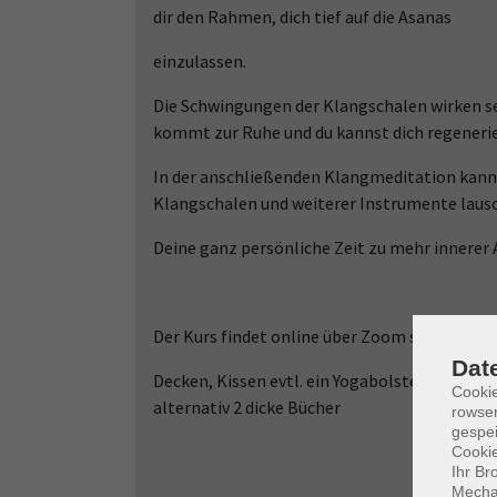
dir den Rahmen, dich tief auf die Asanas
einzulassen.
Die Schwingungen der Klangschalen wirken seh
kommt zur Ruhe und du kannst dich regeneri
In der anschließenden Klangmeditation kann
Klangschalen und weiterer Instrumente laus
Deine ganz persönliche Zeit zu mehr innerer
Der Kurs findet online über Zoom statt. Du s
Dat
Decken, Kissen evtl. ein Yogabolster oder ei
Cooki
alternativ 2 dicke Bücher
rowse
gespei
Cookie
Ihr Br
Mechan