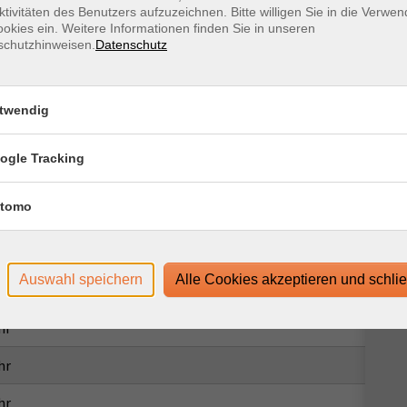
ktivitäten des Benutzers aufzuzeichnen. Bitte willigen Sie in die Verwe
okies ein. Weitere Informationen finden Sie in unseren
schutzhinweisen.
Datenschutz
ing-System "Zoom"
 der Anmeldebestätigung zugeschickt.
twendig
ogle Tracking
tomo
Ort / Raum
Auswahl speichern
Alle Cookies akzeptieren und schli
hr
hr
hr
hr