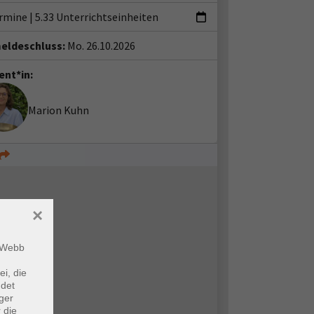
ermine
|
5.33 Unterrichtseinheiten
eldeschluss:
Mo. 26.10.2026
ent*in:
Marion Kuhn
×
m Webb
ei, die
ndet
ger
 die