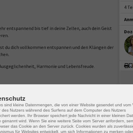
4 T
Anm
r entspannend bis tief in deine Zellen, auch dein Geist
Doz
eren.
st du dich vollkommen entspannen und den Klängen der
chen.
 Ausgeglichenheit, Harmonie und Lebensfreude.
olltest einen ruhigen Platz haben und folgende Hilfsmittel:
enschutz
ne dicke zusammengerollte Decke und evtl. Yogablöcke oder
es sind kleine Datenmengen, die von einer Website gesendet und vo
r des Nutzers während des Surfens auf dem Computer des Nutzers
chert werden. Ihr Browser speichert jede Nachricht in einer kleinen Dat
 genannt wird. Wenn Sie eine weitere Seite vom Server anfordern, se
owser das Cookie an den Server zurück. Cookies wurden als zuverlässi
ismus für Websites entwickelt, um sich Informationen zu merken oder