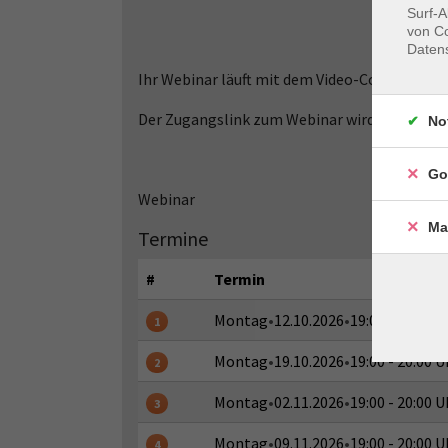
Surf-A
von Co
Daten
Ihr Webinar läuft mit dem Video-Conferenc
Der Zugangslink zum Webinar wird Ihnen mit
No
Go
Webinar
Ma
Termine
#
Termin
Montag
•
12.10.2026
•
19:00 - 20:00 U
1
Montag
•
19.10.2026
•
19:00 - 20:00 U
2
Montag
•
02.11.2026
•
19:00 - 20:00 U
3
Montag
•
09.11.2026
•
19:00 - 20:00 U
4