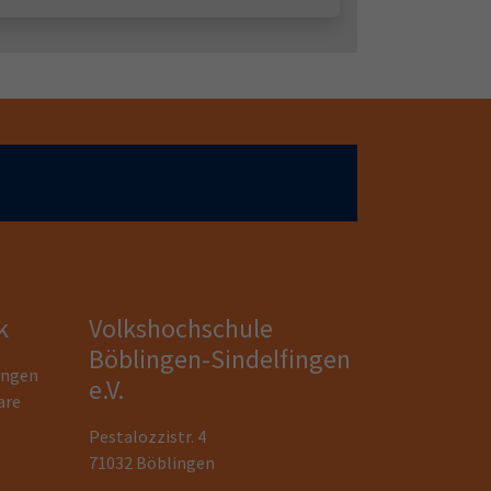
k
Volkshochschule
Böblingen-Sindelfingen
ungen
e.V.
are
Pestalozzistr. 4
71032 Böblingen