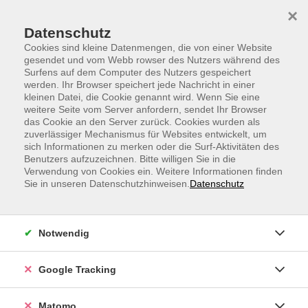
Skip to main content
Skip to page footer
×
Datenschutz
Cookies sind kleine Datenmengen, die von einer Website
gesendet und vom Webb rowser des Nutzers während des
Surfens auf dem Computer des Nutzers gespeichert
werden. Ihr Browser speichert jede Nachricht in einer
kleinen Datei, die Cookie genannt wird. Wenn Sie eine
weitere Seite vom Server anfordern, sendet Ihr Browser
Yoga auf dem Stuhl
das Cookie an den Server zurück. Cookies wurden als
zuverlässiger Mechanismus für Websites entwickelt, um
Yoga auf dem Stuhl ist sowohl für ältere Menschen als
sich Informationen zu merken oder die Surf-Aktivitäten des
auch für Menschen die im Homeoffice tätig sind
Benutzers aufzuzeichnen. Bitte willigen Sie in die
Verwendung von Cookies ein. Weitere Informationen finden
geeignet.
Sie in unseren Datenschutzhinweisen.
Datenschutz
Yoga führt zu körperlichem Wohlbefinden, innerer
Harmonie und zu einem positiven Selbstwertgefühl.
Notwendig
Yoga auf dem Stuhl ist für Menschen gedacht, die einen
Weg zur Selbsthilfe suchen und Yogaübungen
praktizieren wollen um wieder zu Kräften, zu
Google Tracking
Beweglichkeit und Wohlbefinden zu gelangen. Yoga als
Weg zur Entspannung und als Quelle neuer Kräfte
Matomo