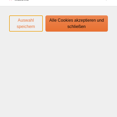
(Körper-, Atem- und Meditationsübungen).Yoga auf
dem Stuhl bietet ideale Einstiegsübungen für völlig
ungeübte Anfänger, vor allem aber therapeutisch
Auswahl
Alle Cookies akzeptieren und
wertvolle Übungen für ältere Menschen, die sich zu
speichern
schließen
neuer Kraft, zu Gesundheit und zu mehr Lebensfreude
verhelfen möchten.
Den Zugangslink zum Webinar und den Link zum
Login-Leitfaden finden Sie in Ihrer
Anmeldebestätigung.
Ihr Webinar läuft mit dem Video-Conferencing-System
edudip. Technische Voraussetzungen für die Teilnahme:
help.edudip.com/de/knowledge-base/technische-
voraussetzungen-zur-nutzung-der-edudip-software/
Ausführliche Informationen finden Sie auf
www.webinare-vhs.de unter dem Menüpunkt "Hinweise