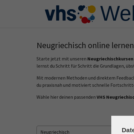
Skip to main content
Skip to page footer
Neugriechisch online lernen
Starte jetzt mit unseren
Neugriechischkursen
lernst du Schritt für Schritt die Grundlagen, ü
Mit modernen Methoden und direktem Feedback ka
du praxisnah und motiviert schnelle Fortschritt
Wähle hier deinen passenden
VHS Neugriechisc
Dat