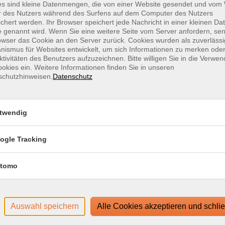
es sind kleine Datenmengen, die von einer Website gesendet und vo
r des Nutzers während des Surfens auf dem Computer des Nutzers
chert werden. Ihr Browser speichert jede Nachricht in einer kleinen Dat
 genannt wird. Wenn Sie eine weitere Seite vom Server anfordern, se
owser das Cookie an den Server zurück. Cookies wurden als zuverlässi
ismus für Websites entwickelt, um sich Informationen zu merken oder
ktivitäten des Benutzers aufzuzeichnen. Bitte willigen Sie in die Verwe
okies ein. Weitere Informationen finden Sie in unseren
schutzhinweisen.
Datenschutz
ngerkurs
Mi .
2
Onli
twendig
ogle Tracking
tomo
Auswahl speichern
Alle Cookies akzeptieren und schli