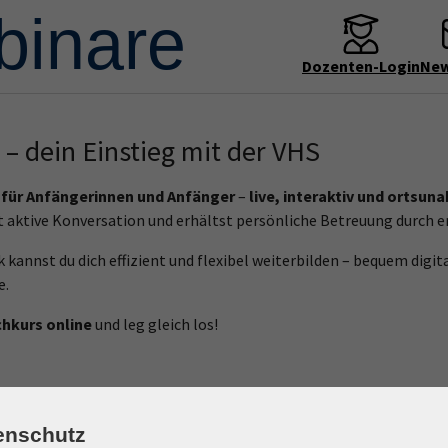
Dozenten-Login
New
 – dein Einstieg mit der VHS
 für Anfängerinnen und Anfänger
–
live, interaktiv und ortsun
bst aktive Konversation und erhältst persönliche Betreuung durch
nnst du dich effizient und flexibel weiterbilden – bequem digit
e.
hkurs online
und leg gleich los!
enschutz
Wochentage