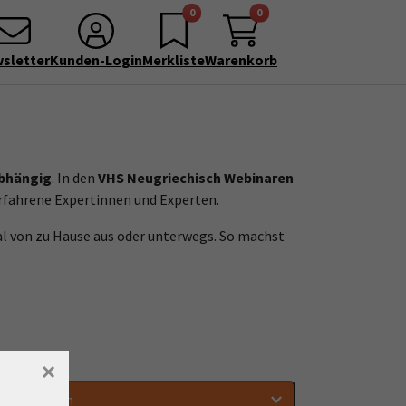
0
0
sletter
Kunden-Login
Merkliste
Warenkorb
abhängig
. In den
VHS Neugriechisch Webinaren
 erfahrene Expertinnen und Experten.
al von zu Hause aus oder unterwegs. So machst
×
Tageszeiten