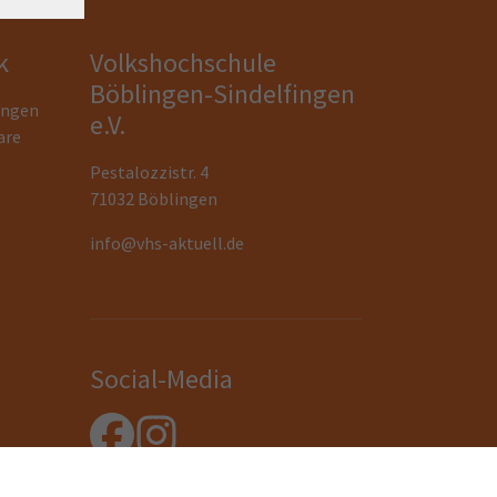
k
Volkshochschule
Böblingen-Sindelfingen
ungen
e.V.
are
Pestalozzistr. 4
71032 Böblingen
info@vhs-aktuell.de
Social-Media