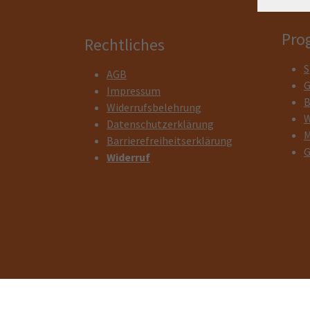
Pro
Rechtliches
S
AGB
G
Impressum
B
Widerrufsbelehrung
W
Datenschutzerklärung
M
Barrierefreiheitserklärung
G
Widerruf