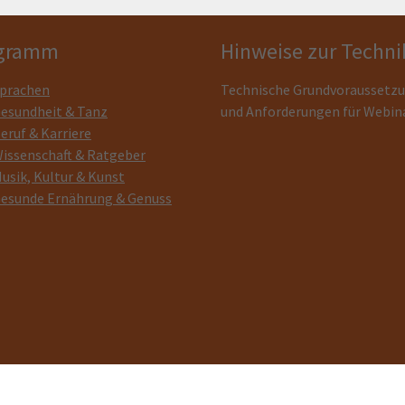
gramm
Hinweise zur Techni
prachen
Technische Grundvoraussetz
esundheit & Tanz
und Anforderungen für Webin
eruf & Karriere
issenschaft & Ratgeber
usik, Kultur & Kunst
esunde Ernährung & Genuss