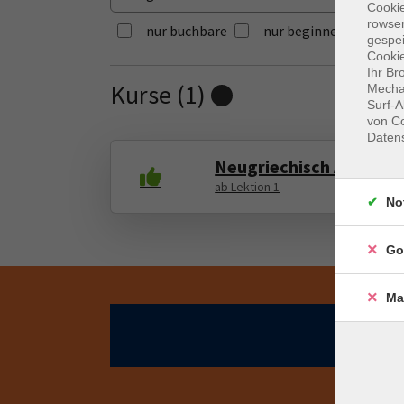
Cooki
rowse
nur buchbare
nur beginnende
gespei
Cookie
Ihr Br
Kurse (
1
)
Mechan
Loading...
Surf-A
von Co
Daten
Neugriechisch A1, Anfä
ab Lektion 1
No
Go
Ma