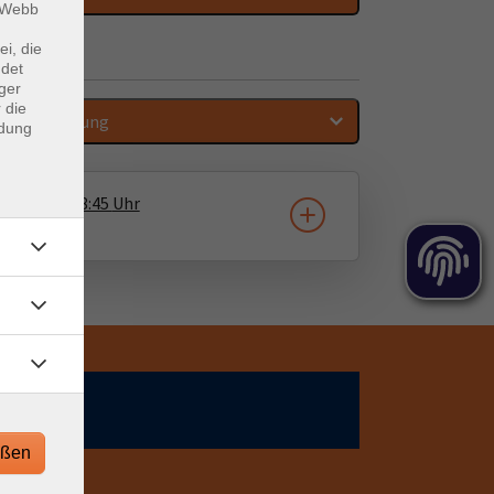
m Webb
ei, die
ndet
ger
 die
Sortierung
ndung
3.09.2026
18:45
Uhr
ne vhs
eßen