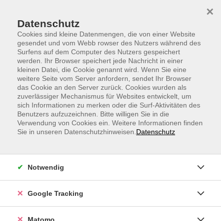
Skip to main content
Skip to page footer
×
Datenschutz
Cookies sind kleine Datenmengen, die von einer Website
gesendet und vom Webb rowser des Nutzers während des
Surfens auf dem Computer des Nutzers gespeichert
Russisch online lernen – dein Einstieg
werden. Ihr Browser speichert jede Nachricht in einer
mit der VHS
kleinen Datei, die Cookie genannt wird. Wenn Sie eine
weitere Seite vom Server anfordern, sendet Ihr Browser
das Cookie an den Server zurück. Cookies wurden als
Starte jetzt mit unseren
Russischkursen für
zuverlässiger Mechanismus für Websites entwickelt, um
Anfängerinnen und Anfänger
–
live, interaktiv und
sich Informationen zu merken oder die Surf-Aktivitäten des
ortsunabhängig
. In den
VHS Russisch Webinaren
lernst
Benutzers aufzuzeichnen. Bitte willigen Sie in die
Verwendung von Cookies ein. Weitere Informationen finden
du Schritt für Schritt die Grundlagen, übst aktive
Sie in unseren Datenschutzhinweisen.
Datenschutz
Konversation und erhältst persönliche Betreuung durch
erfahrene Expertinnen und Experten.
Notwendig
So kannst du dich effizient und flexibel weiterbilden –
bequem digital von zu Hause aus oder unterwegs.
Google Tracking
Wähle hier deinen passenden
VHS Russischkurs online
und
leg gleich los!
Matomo