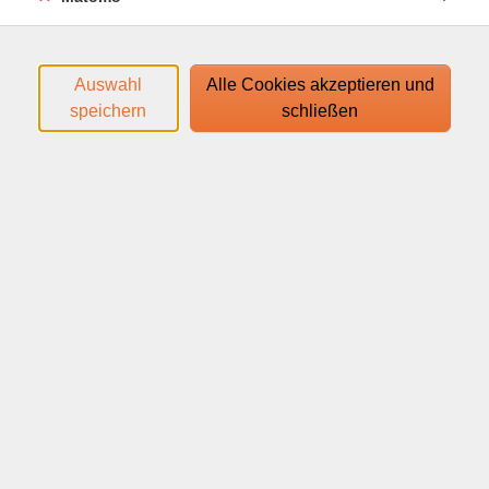
Filter
Auswahl
Alle Cookies akzeptieren und
speichern
schließen
Wochentage
Tageszeiten
nur buchbare
nur beginnende
Loading...
Kurse (
1
)
Sortierung
Russisch A1, Anfängerkurs
ab Lektion 1