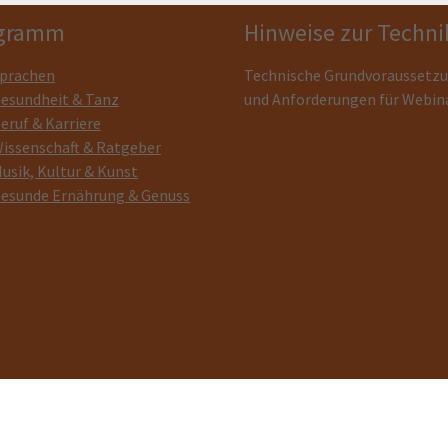
gramm
Hinweise zur Techni
prachen
Technische Grundvoraussetz
esundheit & Tanz
und Anforderungen für Webin
eruf & Karriere
issenschaft & Ratgeber
usik, Kultur & Kunst
esunde Ernährung & Genuss