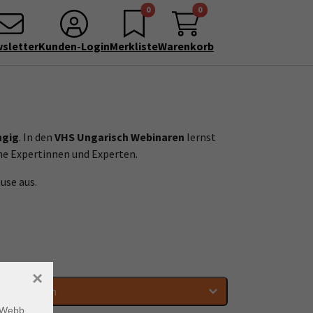
0
0
sletter
Kunden-Login
Merkliste
Warenkorb
ngig
. In den
VHS Ungarisch Webinaren
lernst
ene Expertinnen und Experten.
use aus.
×
Tageszeiten
m Webb