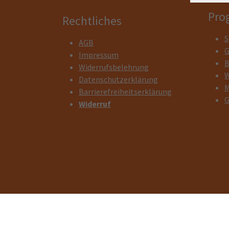
Pro
Rechtliches
S
AGB
G
Impressum
B
Widerrufsbelehrung
W
Datenschutzerklärung
M
Barrierefreiheitserklärung
G
Widerruf