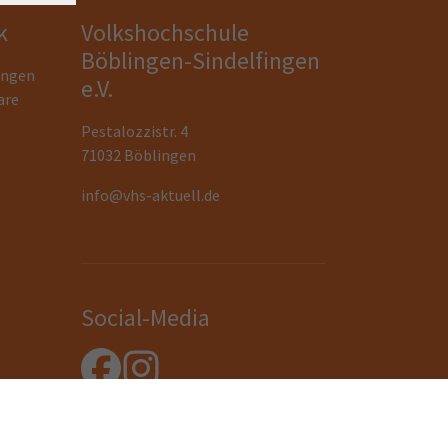
k
Volkshochschule
Böblingen-Sindelfingen
ungen
e.V.
are
Pestalozzistr. 4
71032 Böblingen
info@vhs-aktuell.de
Social-Media