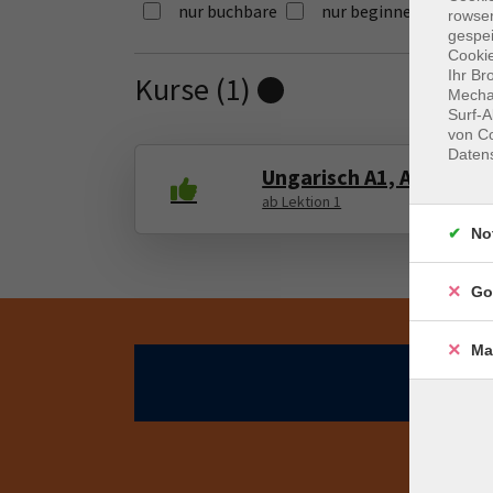
nur buchbare
nur beginnende
rowse
gespei
Cookie
Ihr Br
Kurse (
1
)
Loading...
Mechan
Surf-A
von Co
Daten
Ungarisch A1, Anfänger
ab Lektion 1
No
Go
Ma