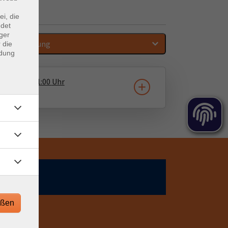
ei, die
ndet
ger
Sortierung
 die
ndung
3.09.2026
11:00
Uhr
ne vhs
eßen