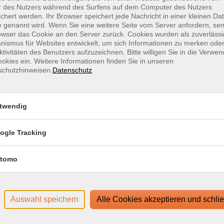
r des Nutzers während des Surfens auf dem Computer des Nutzers
chert werden. Ihr Browser speichert jede Nachricht in einer kleinen Dat
 genannt wird. Wenn Sie eine weitere Seite vom Server anfordern, se
owser das Cookie an den Server zurück. Cookies wurden als zuverlässi
ismus für Websites entwickelt, um sich Informationen zu merken oder
ktivitäten des Benutzers aufzuzeichnen. Bitte willigen Sie in die Verwe
okies ein. Weitere Informationen finden Sie in unseren
schutzhinweisen.
Datenschutz
kurs
Mi .
2
Onli
twendig
ogle Tracking
tomo
Auswahl speichern
Alle Cookies akzeptieren und schli