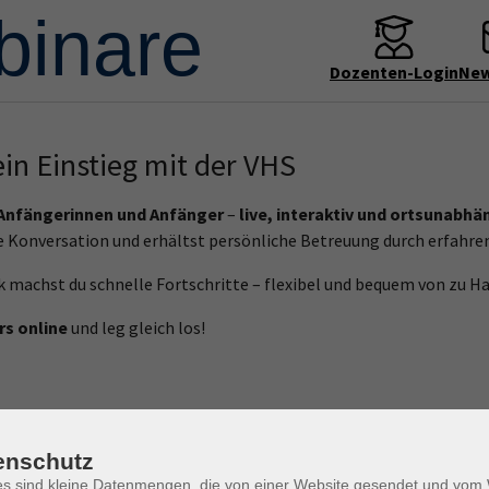
Dozenten-Login
New
ein Einstieg mit der VHS
 Anfängerinnen und Anfänger
–
live, interaktiv und ortsunabhä
ive Konversation und erhältst persönliche Betreuung durch erfahr
achst du schnelle Fortschritte – flexibel und bequem von zu Ha
s online
und leg gleich los!
Wochentage
enschutz
es sind kleine Datenmengen, die von einer Website gesendet und vo