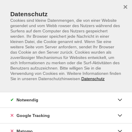
Skip to main content
Skip to page footer
×
Datenschutz
Cookies sind kleine Datenmengen, die von einer Website
gesendet und vom Webb rowser des Nutzers während des
Surfens auf dem Computer des Nutzers gespeichert
werden. Ihr Browser speichert jede Nachricht in einer
Gesunde Ernährung und Genuss
kleinen Datei, die Cookie genannt wird. Wenn Sie eine
weitere Seite vom Server anfordern, sendet Ihr Browser
Antientzündliche Ernährung -
das Cookie an den Server zurück. Cookies wurden als
zuverlässiger Mechanismus für Websites entwickelt, um
Prävention und Hilfe bei chronischen
sich Informationen zu merken oder die Surf-Aktivitäten des
Erkrankungen
Benutzers aufzuzeichnen. Bitte willigen Sie in die
Verwendung von Cookies ein. Weitere Informationen finden
Sie haben schon von antientzündlicher Ernährung
Sie in unseren Datenschutzhinweisen.
Datenschutz
gehört, wissen aber nicht genau, was dahintersteckt?
In diesem Vortrag erfahren Sie, wie unsere tägliche
Ernährung Entzündungen und chronische
Notwendig
Erkrankungen im Körper beeinflusst – und wie Sie mit
einfachen Veränderungen Ihrem Körper sowohl
Google Tracking
vorbeugend als auch lindernd etwas Gutes tun können.
Den Zugangslink zum Webinar und den Link zum
Matomo