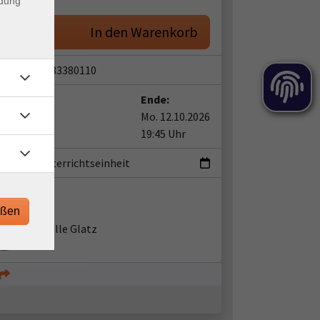
ndung
. eBook
In den Warenkorb
snummer:
83380110
t:
Ende:
12.10.2026
Mo. 12.10.2026
0 Uhr
19:45 Uhr
ermin
|
1 Unterrichtseinheit
ent*in:
eßen
Isabelle Glatz