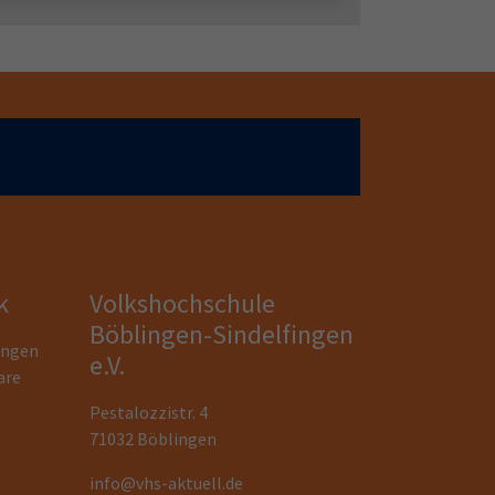
k
Volkshochschule
Böblingen-Sindelfingen
ungen
e.V.
are
Pestalozzistr. 4
71032 Böblingen
info@vhs-aktuell.de