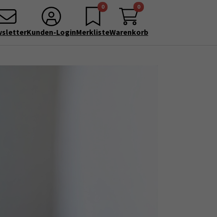
0
0
sletter
Kunden-Login
Merkliste
Warenkorb