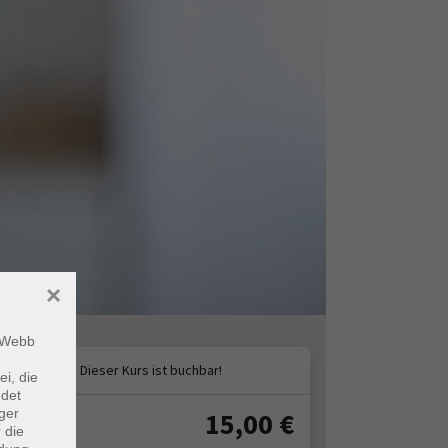
×
m Webb
ei, die
ndet
ger
15,00
€
ühr:
 die