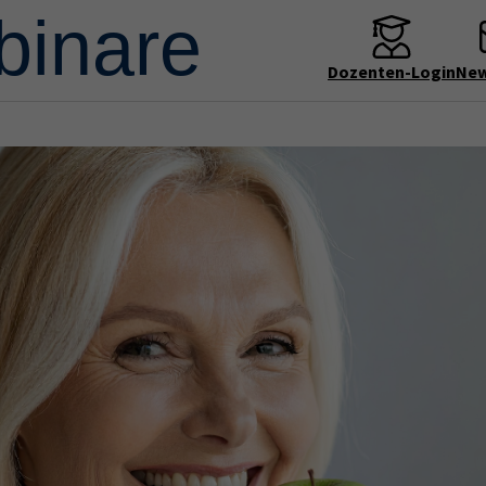
Dozenten-Login
New