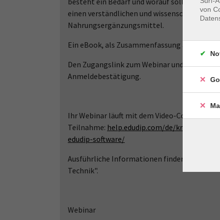
Surf-A
besteht ein Bedarf und worauf sollte man be
von Co
einen verständlichen und wissenschaftlich fun
Daten
Nahrungsergänzungsmittel.
Ein eBook, als Zusammenfassung aller im Kurs
No
Den Zugangslink zum Webinar und den Link zu
Anmeldebestätigung.
Go
Ma
Ihr Webinar läuft mit dem Video-Conferencin
Teilnahme:
help.edudip.com/de/knowledge-b
edudip-software/
Ausführliche Informationen finden Sie auf 
Technik".
Webinar